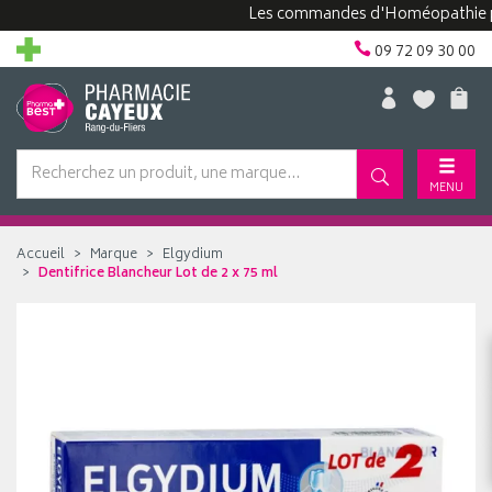
Les commandes d'Homéopathie peuvent
09 72 09 30 00
MENU
Accueil
Marque
Elgydium
Dentifrice Blancheur Lot de 2 x 75 ml