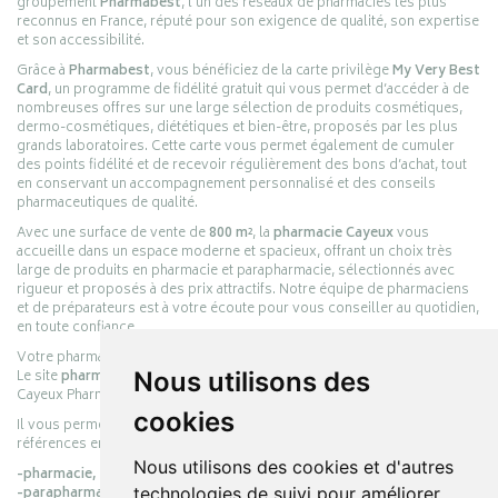
groupement
Pharmabest
, l’un des réseaux de pharmacies les plus
reconnus en France, réputé pour son exigence de qualité, son expertise
et son accessibilité.
Grâce à
Pharmabest
, vous bénéficiez de la carte privilège
My Very Best
Card
, un programme de fidélité gratuit qui vous permet d’accéder à de
nombreuses offres sur une large sélection de produits cosmétiques,
dermo-cosmétiques, diététiques et bien-être, proposés par les plus
grands laboratoires. Cette carte vous permet également de cumuler
des points fidélité et de recevoir régulièrement des bons d’achat, tout
en conservant un accompagnement personnalisé et des conseils
pharmaceutiques de qualité.
Avec une surface de vente de
800 m²
, la
pharmacie Cayeux
vous
accueille dans un espace moderne et spacieux, offrant un choix très
large de produits en pharmacie et parapharmacie, sélectionnés avec
rigueur et proposés à des prix attractifs. Notre équipe de pharmaciens
et de préparateurs est à votre écoute pour vous conseiller au quotidien,
en toute confiance.
Votre pharmacie en ligne :
pharmacie-cayeux.fr
Le site
pharmacie-cayeux.fr
est le prolongement digital de la pharmacie
Nous utilisons des
Cayeux Pharmabest Berck-sur-Mer – Rang-du-Fliers.
cookies
Il vous permet de réaliser vos achats en ligne parmi des milliers de
références en :
Nous utilisons des cookies et d'autres
-pharmacie,
-parapharmacie,
technologies de suivi pour améliorer