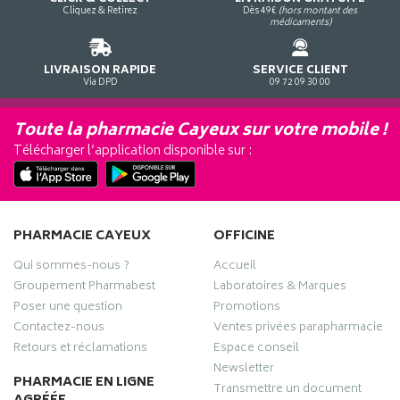
Cliquez & Retirez
Dès 49€
(hors montant des
médicaments)
LIVRAISON RAPIDE
SERVICE CLIENT
Via DPD
09 72 09 30 00
Toute la pharmacie Cayeux sur votre mobile !
Télécharger l’application disponible sur :
PHARMACIE CAYEUX
OFFICINE
Qui sommes-nous ?
Accueil
Groupement Pharmabest
Laboratoires & Marques
Poser une question
Promotions
Contactez-nous
Ventes privées parapharmacie
Retours et réclamations
Espace conseil
Newsletter
PHARMACIE EN LIGNE
Transmettre un document