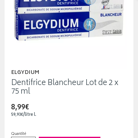
ELGYDIUM
Dentifrice Blancheur Lot de 2 x
75 ml
8,99€
59
,
93
€
/
litre
l.
Quantité