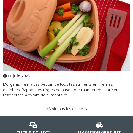
11 juin 2025
L'organisme n'a pas besoin de tous les aliments en mêmes
quantités. Rappel des règles de base pour manger équilibré en
respectant la pyramide alimentaire.
> Voir tous les conseils
CLICK & COLLECT
LIVRAISON GRATUITE