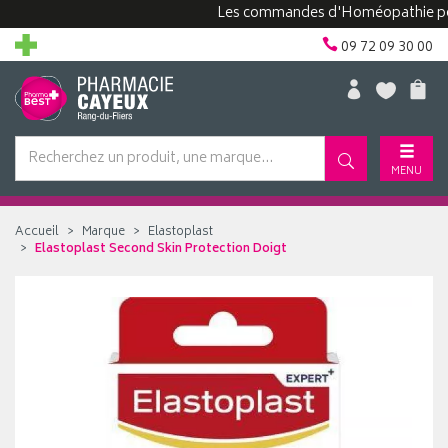
Les commandes d'Homéopathie peuvent
09 72 09 30 00
MENU
Accueil
Marque
Elastoplast
Elastoplast Second Skin Protection Doigt