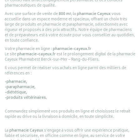
en conservant un accompagnement personnalisé et des conseils
pharmaceutiques de qualité.
Avec une surface de vente de
800 m²
, la
pharmacie Cayeux
vous
accueille dans un espace moderne et spacieux, offrant un choix très
large de produits en pharmacie et parapharmacie, sélectionnés avec
rigueur et proposés à des prix attractifs. Notre équipe de pharmaciens
et de préparateurs est à votre écoute pour vous conseiller au quotidien,
en toute confiance.
Votre pharmacie en ligne :
pharmacie-cayeux.fr
Le site
pharmacie-cayeux.fr
est le prolongement digital de la pharmacie
Cayeux Pharmabest Berck-sur-Mer – Rang-du-Fliers.
Il vous permet de réaliser vos achats en ligne parmi des milliers de
références en :
-pharmacie,
-parapharmacie,
-diététique,
-produits vétérinaires.
Commandez simplement vos produits en ligne et choisissez le retrait
rapide au drive ou la livraison à domicile, en toute simplicité.
La
pharmacie Cayeux
s’engage à vous offrir une expérience pratique,
fiable et sécurisée, en officine comme en ligne, au service de votre