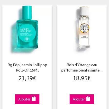
Rg Edp Jasmin Lollipop
Bois d’Orange eau
Roll-On 15Ml
parfumée bienfaisante…
21
,
39
€
18
,
95
€
Ajouter
Ajouter