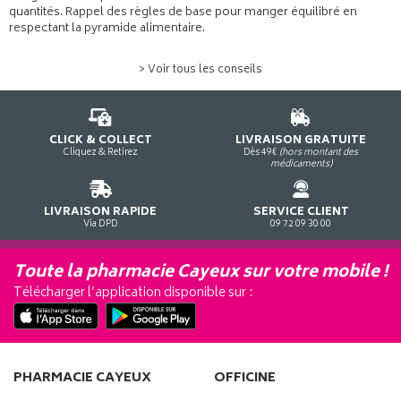
quantités. Rappel des règles de base pour manger équilibré en
respectant la pyramide alimentaire.
> Voir tous les conseils
CLICK & COLLECT
LIVRAISON GRATUITE
Cliquez & Retirez
Dès 49€
(hors montant des
médicaments)
LIVRAISON RAPIDE
SERVICE CLIENT
Via DPD
09 72 09 30 00
Toute la pharmacie Cayeux sur votre mobile !
Télécharger l’application disponible sur :
PHARMACIE CAYEUX
OFFICINE