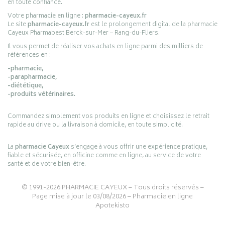
en toute confiance.
Votre pharmacie en ligne :
pharmacie-cayeux.fr
Le site
pharmacie-cayeux.fr
est le prolongement digital de la pharmacie
Cayeux Pharmabest Berck-sur-Mer – Rang-du-Fliers.
Il vous permet de réaliser vos achats en ligne parmi des milliers de
références en :
-pharmacie,
-parapharmacie,
-diététique,
-produits vétérinaires.
Commandez simplement vos produits en ligne et choisissez le retrait
rapide au drive ou la livraison à domicile, en toute simplicité.
La
pharmacie Cayeux
s’engage à vous offrir une expérience pratique,
fiable et sécurisée, en officine comme en ligne, au service de votre
santé et de votre bien-être.
© 1991-2026
PHARMACIE CAYEUX
– Tous droits réservés –
Page mise à jour le 03/08/2026 –
Pharmacie en ligne
Apotekisto