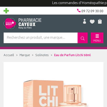
Les commandes d'Homéopathie peuvent
09 72 09 30 00
MENU
Accueil
Marque
Solinotes
Eau de Parfum Litchi 50ml