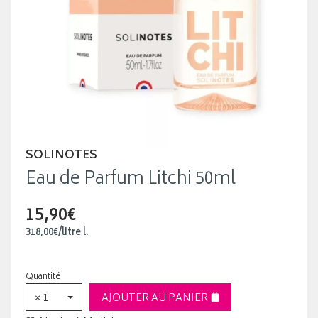
SOLINOTES
Eau de Parfum Litchi 50ml
15,90€
318
,
00
€
/
litre
l.
Quantité
× 1
AJOUTER AU PANIER