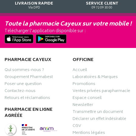
LIVRAISON RAPIDE
SERVICE CLIENT
Via DPD
09 72 09 30 00
Toute la pharmacie Cayeux sur votre mobile !
Télécharger l’application disponible sur :
PHARMACIE CAYEUX
OFFICINE
Qui sommes-nous ?
Accueil
Groupement Pharmabest
Laboratoires & Marques
Poser une question
Promotions
Contactez-nous
Ventes privées parapharmacie
Retours et réclamations
Espace conseil
Newsletter
PHARMACIE EN LIGNE
Transmettre un document
AGRÉÉE
Déclarer un effet indésirable
CGV
Mentions légales