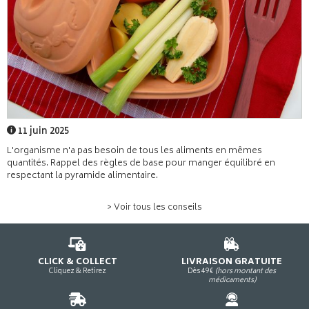
11 juin 2025
L'organisme n'a pas besoin de tous les aliments en mêmes
quantités. Rappel des règles de base pour manger équilibré en
respectant la pyramide alimentaire.
> Voir tous les conseils
CLICK & COLLECT
LIVRAISON GRATUITE
Cliquez & Retirez
Dès 49€
(hors montant des
médicaments)