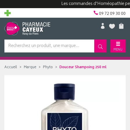
Les commandes d'Homéopathie peuvent p
09 72 09 30 00
MENU
Accueil
Marque
Phyto
Douceur Shampoing 250 ml