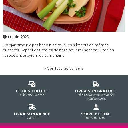
11 juin 2025
L'organisme n'a pas besoin de tous les aliments en mêmes
quantités. Rappel des règles de base pour manger équilibré en
respectant la pyramide alimentaire.
> Voir tous les conseils
CLICK & COLLECT
LIVRAISON GRATUITE
Cliquez & Retirez
Dès 49€
(hors montant des
médicaments)
LIVRAISON RAPIDE
SERVICE CLIENT
Via DPD
09 72 09 30 00