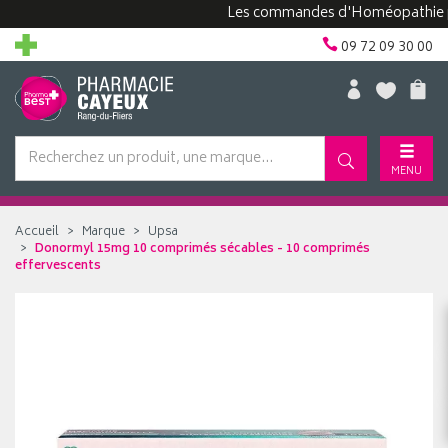
Les commandes d'Homéopathie peuven
09 72 09 30 00
MENU
Accueil
Marque
Upsa
Donormyl 15mg 10 comprimés sécables - 10 comprimés
effervescents