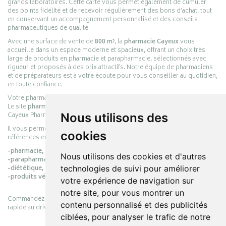
grands laboratoires. Cette carte vous permet également de cumuler
des points fidélité et de recevoir régulièrement des bons d’achat, tout
en conservant un accompagnement personnalisé et des conseils
pharmaceutiques de qualité.
Avec une surface de vente de
800 m²
, la
pharmacie Cayeux
vous
accueille dans un espace moderne et spacieux, offrant un choix très
large de produits en pharmacie et parapharmacie, sélectionnés avec
rigueur et proposés à des prix attractifs. Notre équipe de pharmaciens
et de préparateurs est à votre écoute pour vous conseiller au quotidien,
en toute confiance.
Votre pharmacie en ligne :
pharmacie-cayeux.fr
Le site
pharmacie-cayeux.fr
est le prolongement digital de la pharmacie
Cayeux Pharmabest Berck-sur-Mer – Rang-du-Fliers.
Nous utilisons des
Il vous permet de réaliser vos achats en ligne parmi des milliers de
cookies
références en :
-pharmacie,
Nous utilisons des cookies et d'autres
-parapharmacie,
-diététique,
technologies de suivi pour améliorer
-produits vétérinaires.
votre expérience de navigation sur
notre site, pour vous montrer un
Commandez simplement vos produits en ligne et choisissez le retrait
contenu personnalisé et des publicités
rapide au drive ou la livraison à domicile, en toute simplicité.
ciblées, pour analyser le trafic de notre