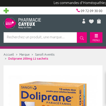
Les commandes d'Homéopathie peuven
09 72 09 30 00
MENU
Accueil
Marque
Sanofi Aventis
Doliprane 200mg 12 sachets