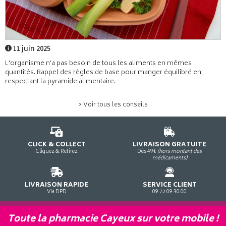
11 juin 2025
L'organisme n'a pas besoin de tous les aliments en mêmes
quantités. Rappel des règles de base pour manger équilibré en
respectant la pyramide alimentaire.
> Voir tous les conseils
CLICK & COLLECT
LIVRAISON GRATUITE
Cliquez & Retirez
Dès 49€
(hors montant des
médicaments)
LIVRAISON RAPIDE
SERVICE CLIENT
Via DPD
09 72 09 30 00
Toute la pharmacie Cayeux sur votre mobile !