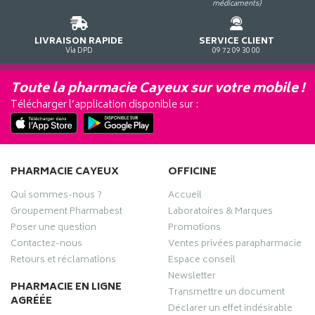
médicaments)
LIVRAISON RAPIDE
SERVICE CLIENT
Via DPD
09 72 09 30 00
Toute la pharmacie Cayeux sur votre mobile !
Télécharger l’application disponible sur :
PHARMACIE CAYEUX
OFFICINE
Qui sommes-nous ?
Accueil
Groupement Pharmabest
Laboratoires & Marques
Poser une question
Promotions
Contactez-nous
Ventes privées parapharmacie
Retours et réclamations
Espace conseil
Newsletter
PHARMACIE EN LIGNE
Transmettre un document
AGRÉÉE
Déclarer un effet indésirable