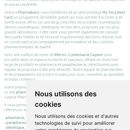
reconnus en France, réputé pour son exigence de qualité, son expertise
et son accessibilité.
Grâce à
Pharmabest
, vous bénéficiez de la carte privilège
My Very Best
Card
, un programme de fidélité gratuit qui vous permet d’accéder à de
nombreuses offres sur une large sélection de produits cosmétiques,
dermo-cosmétiques, diététiques et bien-être, proposés par les plus
grands laboratoires. Cette carte vous permet également de cumuler
des points fidélité et de recevoir régulièrement des bons d’achat, tout
en conservant un accompagnement personnalisé et des conseils
pharmaceutiques de qualité.
Avec une surface de vente de
800 m²
, la
pharmacie Cayeux
vous
accueille dans un espace moderne et spacieux, offrant un choix très
large de produits en pharmacie et parapharmacie, sélectionnés avec
rigueur et proposés à des prix attractifs. Notre équipe de pharmaciens
et de préparateurs est à votre écoute pour vous conseiller au quotidien,
en toute confiance.
Votre pharmacie en ligne :
pharmacie-cayeux.fr
Le site
pharmacie-cayeux.fr
est le prolongement digital de la pharmacie
Nous utilisons des
Cayeux Pharmabest Berck-sur-Mer – Rang-du-Fliers.
cookies
Il vous permet de réaliser vos achats en ligne parmi des milliers de
références en :
Nous utilisons des cookies et d'autres
-pharmacie,
-parapharmacie,
technologies de suivi pour améliorer
-diététique,