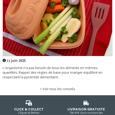
11 juin 2025
L'organisme n'a pas besoin de tous les aliments en mêmes
quantités. Rappel des règles de base pour manger équilibré en
respectant la pyramide alimentaire.
> Voir tous les conseils
CLICK & COLLECT
LIVRAISON GRATUITE
Cliquez & Retirez
Dès 49€
(hors montant des