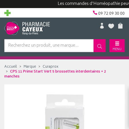
Les commandes d'Homéopathie peuvent pr
09 72 09 30 00
MENU
Accueil
Marque
Curaprox
CPS 11 Prime Start Vert 5 brossettes interdentaires + 2
manches