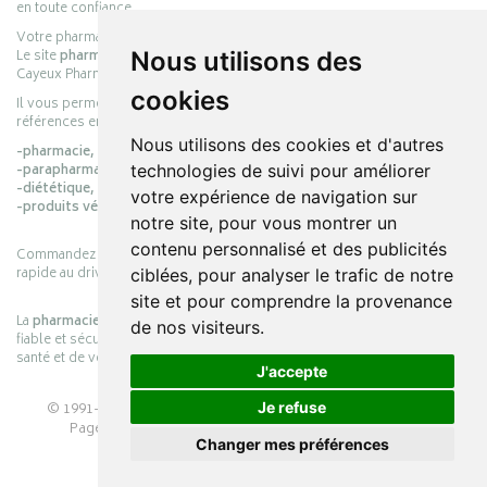
en toute confiance.
Votre pharmacie en ligne :
pharmacie-cayeux.fr
Le site
pharmacie-cayeux.fr
est le prolongement digital de la pharmacie
Nous utilisons des
Cayeux Pharmabest Berck-sur-Mer – Rang-du-Fliers.
cookies
Il vous permet de réaliser vos achats en ligne parmi des milliers de
références en :
Nous utilisons des cookies et d'autres
-pharmacie,
-parapharmacie,
technologies de suivi pour améliorer
-diététique,
votre expérience de navigation sur
-produits vétérinaires.
notre site, pour vous montrer un
contenu personnalisé et des publicités
Commandez simplement vos produits en ligne et choisissez le retrait
rapide au drive ou la livraison à domicile, en toute simplicité.
ciblées, pour analyser le trafic de notre
site et pour comprendre la provenance
La
pharmacie Cayeux
s’engage à vous offrir une expérience pratique,
de nos visiteurs.
fiable et sécurisée, en officine comme en ligne, au service de votre
santé et de votre bien-être.
J'accepte
© 1991-2026
PHARMACIE CAYEUX
– Tous droits réservés –
Je refuse
Page mise à jour le 03/08/2026 –
Pharmacie en ligne
Changer mes préférences
Apotekisto