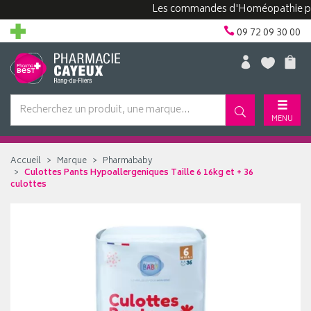
Les commandes d'Homéopathie peuvent 
09 72 09 30 00
MENU
Accueil
Marque
Pharmababy
Culottes Pants Hypoallergeniques Taille 6 16kg et + 36
culottes