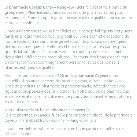
La
pharmacie Cayeux Berck – Rang-du-Fliers
fait désormais partie du
groupement
Pharmabest
, l’un des réseaux de pharmacies les plus
reconnus en France, réputé pour son exigence de qualité, son expertise
et son accessibilité.
Grâce à
Pharmabest
, vous bénéficiez de la carte privilège
My Very Best
Card
, un programme de fidélité gratuit qui vous permet d’accéder à de
nombreuses offres sur une large sélection de produits cosmétiques,
dermo-cosmétiques, diététiques et bien-être, proposés par les plus
grands laboratoires. Cette carte vous permet également de cumuler
des points fidélité et de recevoir régulièrement des bons d’achat, tout
en conservant un accompagnement personnalisé et des conseils
pharmaceutiques de qualité.
Avec une surface de vente de
800 m²
, la
pharmacie Cayeux
vous
accueille dans un espace moderne et spacieux, offrant un choix très
large de produits en pharmacie et parapharmacie, sélectionnés avec
rigueur et proposés à des prix attractifs. Notre équipe de pharmaciens
et de préparateurs est à votre écoute pour vous conseiller au quotidien,
en toute confiance.
Votre pharmacie en ligne :
pharmacie-cayeux.fr
Le site
pharmacie-cayeux.fr
est le prolongement digital de la pharmacie
Cayeux Pharmabest Berck-sur-Mer – Rang-du-Fliers.
Il vous permet de réaliser vos achats en ligne parmi des milliers de
références en :