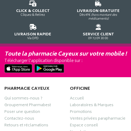
CLICK & COLLECT
LIVRAISON GRATUITE
Cliquez & Retirez
Dès 49€
(hors montant des
médicaments)
LIVRAISON RAPIDE
SERVICE CLIENT
Via DPD
09 72 09 30 00
Toute la pharmacie Cayeux sur votre mobile !
Télécharger l’application disponible sur :
PHARMACIE CAYEUX
OFFICINE
Qui sommes-nous ?
Accueil
Groupement Pharmabest
Laboratoires & Marques
Poser une question
Promotions
Contactez-nous
Ventes privées parapharmacie
Retours et réclamations
Espace conseil