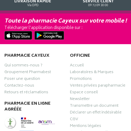
LIVRAISON RAPIDE
SERVICE CLIENT
Via DPD
09 72 09 30 00
Toute la pharmacie Cayeux sur votre mobile !
Télécharger l’application disponible sur :
PHARMACIE CAYEUX
OFFICINE
Qui sommes-nous ?
Accueil
Groupement Pharmabest
Laboratoires & Marques
Poser une question
Promotions
Contactez-nous
Ventes privées parapharmacie
Retours et réclamations
Espace conseil
Newsletter
PHARMACIE EN LIGNE
Transmettre un document
AGRÉÉE
Déclarer un effet indésirable
CGV
Mentions légales