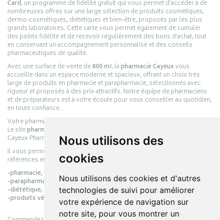
Card
, un programme de fidélité gratuit qui vous permet d’accéder à de
nombreuses offres sur une large sélection de produits cosmétiques,
dermo-cosmétiques, diététiques et bien-être, proposés par les plus
grands laboratoires. Cette carte vous permet également de cumuler
des points fidélité et de recevoir régulièrement des bons d’achat, tout
en conservant un accompagnement personnalisé et des conseils
pharmaceutiques de qualité.
Avec une surface de vente de
800 m²
, la
pharmacie Cayeux
vous
accueille dans un espace moderne et spacieux, offrant un choix très
large de produits en pharmacie et parapharmacie, sélectionnés avec
rigueur et proposés à des prix attractifs. Notre équipe de pharmaciens
et de préparateurs est à votre écoute pour vous conseiller au quotidien,
en toute confiance.
Votre pharmacie en ligne :
pharmacie-cayeux.fr
Le site
pharmacie-cayeux.fr
est le prolongement digital de la pharmacie
Cayeux Pharmabest Berck-sur-Mer – Rang-du-Fliers.
Nous utilisons des
Il vous permet de réaliser vos achats en ligne parmi des milliers de
cookies
références en :
-pharmacie,
Nous utilisons des cookies et d'autres
-parapharmacie,
-diététique,
technologies de suivi pour améliorer
-produits vétérinaires.
votre expérience de navigation sur
notre site, pour vous montrer un