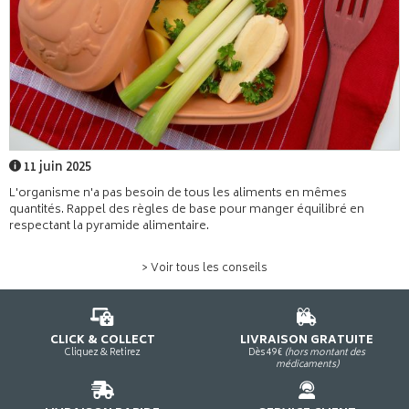
11 juin 2025
L'organisme n'a pas besoin de tous les aliments en mêmes
quantités. Rappel des règles de base pour manger équilibré en
respectant la pyramide alimentaire.
> Voir tous les conseils
CLICK & COLLECT
LIVRAISON GRATUITE
Cliquez & Retirez
Dès 49€
(hors montant des
médicaments)