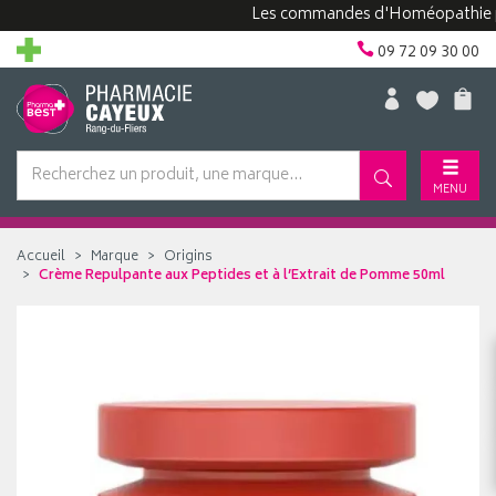
Les commandes d'Homéopathie peuven
09 72 09 30 00
MENU
Accueil
Marque
Origins
Crème Repulpante aux Peptides et à l’Extrait de Pomme 50ml