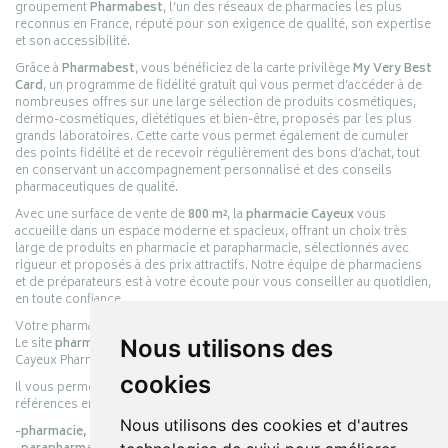
groupement
Pharmabest
, l’un des réseaux de pharmacies les plus
reconnus en France, réputé pour son exigence de qualité, son expertise
et son accessibilité.
Grâce à
Pharmabest
, vous bénéficiez de la carte privilège
My Very Best
Card
, un programme de fidélité gratuit qui vous permet d’accéder à de
nombreuses offres sur une large sélection de produits cosmétiques,
dermo-cosmétiques, diététiques et bien-être, proposés par les plus
grands laboratoires. Cette carte vous permet également de cumuler
des points fidélité et de recevoir régulièrement des bons d’achat, tout
en conservant un accompagnement personnalisé et des conseils
pharmaceutiques de qualité.
Avec une surface de vente de
800 m²
, la
pharmacie Cayeux
vous
accueille dans un espace moderne et spacieux, offrant un choix très
large de produits en pharmacie et parapharmacie, sélectionnés avec
rigueur et proposés à des prix attractifs. Notre équipe de pharmaciens
et de préparateurs est à votre écoute pour vous conseiller au quotidien,
en toute confiance.
Votre pharmacie en ligne :
pharmacie-cayeux.fr
Le site
pharmacie-cayeux.fr
est le prolongement digital de la pharmacie
Nous utilisons des
Cayeux Pharmabest Berck-sur-Mer – Rang-du-Fliers.
cookies
Il vous permet de réaliser vos achats en ligne parmi des milliers de
références en :
Nous utilisons des cookies et d'autres
-pharmacie,