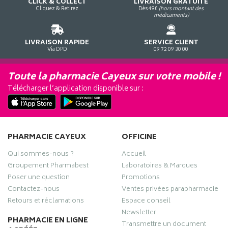
CLICK & COLLECT
LIVRAISON GRATUITE
Cliquez & Retirez
Dès 49€
(hors montant des
médicaments)
LIVRAISON RAPIDE
SERVICE CLIENT
Via DPD
09 72 09 30 00
Toute la pharmacie Cayeux sur votre mobile !
Télécharger l’application disponible sur :
PHARMACIE CAYEUX
OFFICINE
Qui sommes-nous ?
Accueil
Groupement Pharmabest
Laboratoires & Marques
Poser une question
Promotions
Contactez-nous
Ventes privées parapharmacie
Retours et réclamations
Espace conseil
Newsletter
PHARMACIE EN LIGNE
Transmettre un document