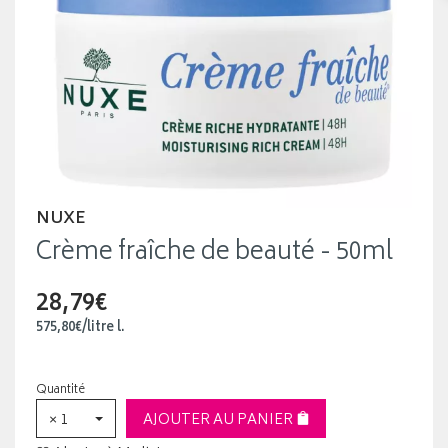
NUXE
Crème fraîche de beauté - 50ml
28,79€
575
,
80
€
/
litre
l.
Quantité
× 1
AJOUTER AU PANIER