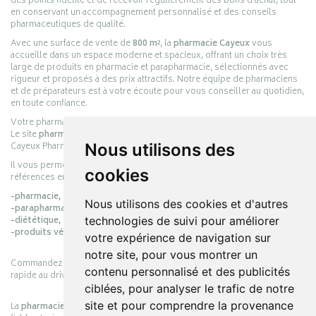
des points fidélité et de recevoir régulièrement des bons d’achat, tout
en conservant un accompagnement personnalisé et des conseils
pharmaceutiques de qualité.
Avec une surface de vente de
800 m²
, la
pharmacie Cayeux
vous
accueille dans un espace moderne et spacieux, offrant un choix très
large de produits en pharmacie et parapharmacie, sélectionnés avec
rigueur et proposés à des prix attractifs. Notre équipe de pharmaciens
et de préparateurs est à votre écoute pour vous conseiller au quotidien,
en toute confiance.
Votre pharmacie en ligne :
pharmacie-cayeux.fr
Le site
pharmacie-cayeux.fr
est le prolongement digital de la pharmacie
Cayeux Pharmabest Berck-sur-Mer – Rang-du-Fliers.
Nous utilisons des
Il vous permet de réaliser vos achats en ligne parmi des milliers de
cookies
références en :
-pharmacie,
Nous utilisons des cookies et d'autres
-parapharmacie,
-diététique,
technologies de suivi pour améliorer
-produits vétérinaires.
votre expérience de navigation sur
notre site, pour vous montrer un
Commandez simplement vos produits en ligne et choisissez le retrait
contenu personnalisé et des publicités
rapide au drive ou la livraison à domicile, en toute simplicité.
ciblées, pour analyser le trafic de notre
site et pour comprendre la provenance
La
pharmacie Cayeux
s’engage à vous offrir une expérience pratique,