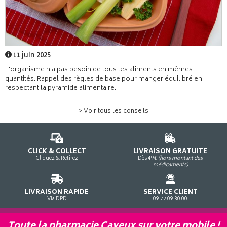
11 juin 2025
L'organisme n'a pas besoin de tous les aliments en mêmes
quantités. Rappel des règles de base pour manger équilibré en
respectant la pyramide alimentaire.
> Voir tous les conseils
CLICK & COLLECT
LIVRAISON GRATUITE
Cliquez & Retirez
Dès 49€
(hors montant des
médicaments)
LIVRAISON RAPIDE
SERVICE CLIENT
Via DPD
09 72 09 30 00
Toute la pharmacie Cayeux sur votre mobile !