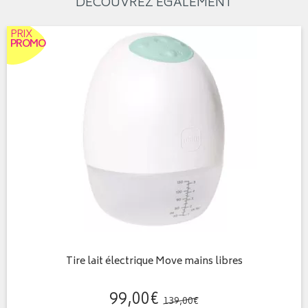
DÉCOUVREZ ÉGALEMENT
PRIX
PROMO
Tire lait électrique Move mains libres
99
,
00
€
139
,
00
€