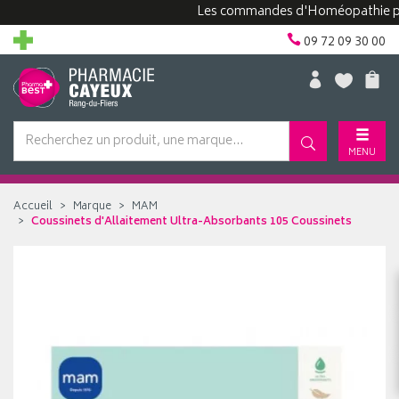
Les commandes d'Homéopathie peuvent
09 72 09 30 00
MENU
Accueil
Marque
MAM
Coussinets d'Allaitement Ultra-Absorbants 105 Coussinets