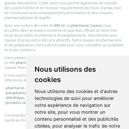
grands laboratoires. Cette carte vous permet également de cumuler
des points fidélité et de recevoir régulièrement des bons d’achat, tout
en conservant un accompagnement personnalisé et des conseils
pharmaceutiques de qualité.
Avec une surface de vente de
800 m²
, la
pharmacie Cayeux
vous
accueille dans un espace moderne et spacieux, offrant un choix très
large de produits en pharmacie et parapharmacie, sélectionnés avec
rigueur et proposés à des prix attractifs. Notre équipe de pharmaciens
et de préparateurs est à votre écoute pour vous conseiller au quotidien,
en toute confiance.
Votre pharmacie en ligne :
pharmacie-cayeux.fr
Le site
pharmacie-cayeux.fr
est le prolongement digital de la pharmacie
Cayeux Pharmabest Berck-sur-Mer – Rang-du-Fliers.
Nous utilisons des
Il vous permet de réaliser vos achats en ligne parmi des milliers de
cookies
références en :
-pharmacie,
Nous utilisons des cookies et d'autres
-parapharmacie,
-diététique,
technologies de suivi pour améliorer
-produits vétérinaires.
votre expérience de navigation sur
notre site, pour vous montrer un
Commandez simplement vos produits en ligne et choisissez le retrait
contenu personnalisé et des publicités
rapide au drive ou la livraison à domicile, en toute simplicité.
ciblées, pour analyser le trafic de notre