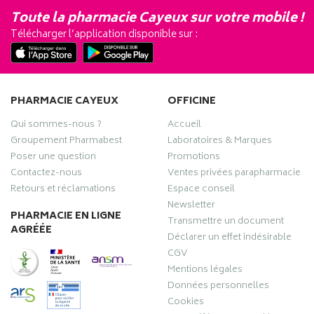
Toute la pharmacie Cayeux sur votre mobile !
Télécharger l’application disponible sur :
PHARMACIE CAYEUX
OFFICINE
Qui sommes-nous ?
Accueil
Groupement Pharmabest
Laboratoires & Marques
Poser une question
Promotions
Contactez-nous
Ventes privées parapharmacie
Retours et réclamations
Espace conseil
Newsletter
PHARMACIE EN LIGNE
Transmettre un document
AGRÉÉE
Déclarer un effet indésirable
CGV
Mentions légales
Données personnelles
Cookies