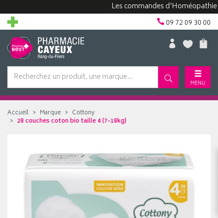
Les commandes d'Homéopathie peuven
09 72 09 30 00
MENU
Accueil
Marque
Cottony
28 couches coton bio taille 4 (7-18kg)