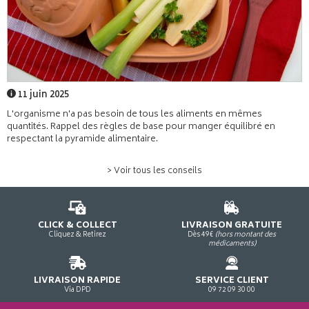
11 juin 2025
L'organisme n'a pas besoin de tous les aliments en mêmes
quantités. Rappel des règles de base pour manger équilibré en
respectant la pyramide alimentaire.
> Voir tous les conseils
CLICK & COLLECT
LIVRAISON GRATUITE
Cliquez & Retirez
Dès 49€
(hors montant des
médicaments)
LIVRAISON RAPIDE
SERVICE CLIENT
Via DPD
09 72 09 30 00