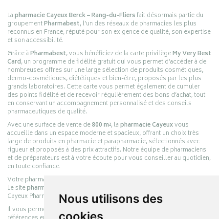
La
pharmacie Cayeux Berck – Rang-du-Fliers
fait désormais partie du
groupement
Pharmabest
, l’un des réseaux de pharmacies les plus
reconnus en France, réputé pour son exigence de qualité, son expertise
et son accessibilité.
Grâce à
Pharmabest
, vous bénéficiez de la carte privilège
My Very Best
Card
, un programme de fidélité gratuit qui vous permet d’accéder à de
nombreuses offres sur une large sélection de produits cosmétiques,
dermo-cosmétiques, diététiques et bien-être, proposés par les plus
grands laboratoires. Cette carte vous permet également de cumuler
des points fidélité et de recevoir régulièrement des bons d’achat, tout
en conservant un accompagnement personnalisé et des conseils
pharmaceutiques de qualité.
Avec une surface de vente de
800 m²
, la
pharmacie Cayeux
vous
accueille dans un espace moderne et spacieux, offrant un choix très
large de produits en pharmacie et parapharmacie, sélectionnés avec
rigueur et proposés à des prix attractifs. Notre équipe de pharmaciens
et de préparateurs est à votre écoute pour vous conseiller au quotidien,
en toute confiance.
Votre pharmacie en ligne :
pharmacie-cayeux.fr
Le site
pharmacie-cayeux.fr
est le prolongement digital de la pharmacie
Cayeux Pharmabest Berck-sur-Mer – Rang-du-Fliers.
Nous utilisons des
Il vous permet de réaliser vos achats en ligne parmi des milliers de
cookies
références en :