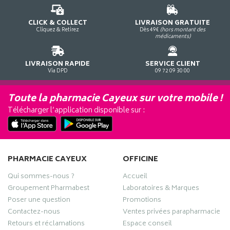
CLICK & COLLECT
LIVRAISON GRATUITE
Cliquez & Retirez
Dès 49€
(hors montant des
médicaments)
LIVRAISON RAPIDE
SERVICE CLIENT
Via DPD
09 72 09 30 00
Toute la pharmacie Cayeux sur votre mobile !
Télécharger l’application disponible sur :
PHARMACIE CAYEUX
OFFICINE
Qui sommes-nous ?
Accueil
Groupement Pharmabest
Laboratoires & Marques
Poser une question
Promotions
Contactez-nous
Ventes privées parapharmacie
Retours et réclamations
Espace conseil