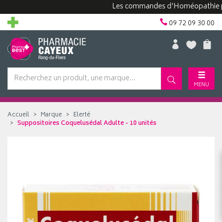
Les commandes d'Homéopathie peuve
09 72 09 30 00
MENU
Accueil
Marque
Elerté
Suppositoires Coquelusédal Adulte - 10 unités