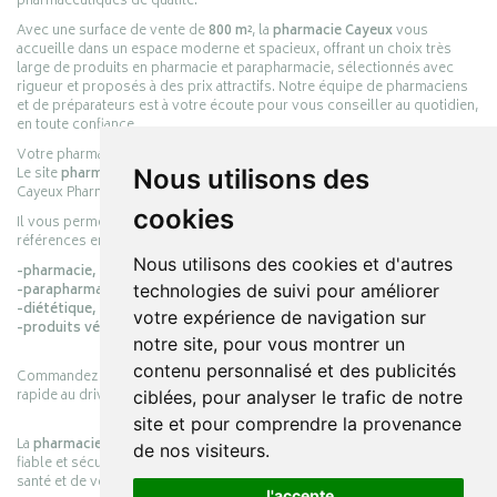
pharmaceutiques de qualité.
Avec une surface de vente de
800 m²
, la
pharmacie Cayeux
vous
accueille dans un espace moderne et spacieux, offrant un choix très
large de produits en pharmacie et parapharmacie, sélectionnés avec
rigueur et proposés à des prix attractifs. Notre équipe de pharmaciens
et de préparateurs est à votre écoute pour vous conseiller au quotidien,
en toute confiance.
Votre pharmacie en ligne :
pharmacie-cayeux.fr
Le site
pharmacie-cayeux.fr
est le prolongement digital de la pharmacie
Nous utilisons des
Cayeux Pharmabest Berck-sur-Mer – Rang-du-Fliers.
cookies
Il vous permet de réaliser vos achats en ligne parmi des milliers de
références en :
Nous utilisons des cookies et d'autres
-pharmacie,
-parapharmacie,
technologies de suivi pour améliorer
-diététique,
votre expérience de navigation sur
-produits vétérinaires.
notre site, pour vous montrer un
contenu personnalisé et des publicités
Commandez simplement vos produits en ligne et choisissez le retrait
rapide au drive ou la livraison à domicile, en toute simplicité.
ciblées, pour analyser le trafic de notre
site et pour comprendre la provenance
La
pharmacie Cayeux
s’engage à vous offrir une expérience pratique,
de nos visiteurs.
fiable et sécurisée, en officine comme en ligne, au service de votre
santé et de votre bien-être.
J'accepte