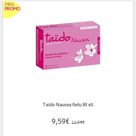
PRIX
PROMO
Taido Nausea Gelu Bt 60
9
,
59
€
11
,
59
€