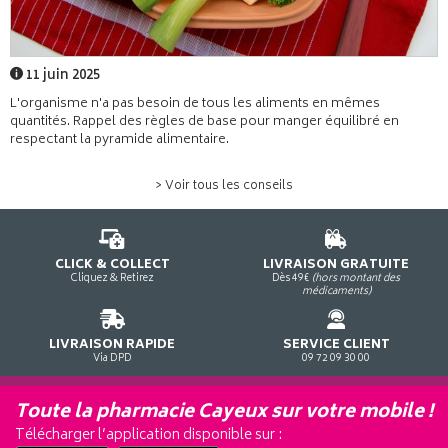
11 juin 2025
L'organisme n'a pas besoin de tous les aliments en mêmes
quantités. Rappel des règles de base pour manger équilibré en
respectant la pyramide alimentaire.
> Voir tous les conseils
CLICK & COLLECT
LIVRAISON GRATUITE
Cliquez & Retirez
Dès 49€
(hors montant des
médicaments)
LIVRAISON RAPIDE
SERVICE CLIENT
Via DPD
09 72 09 30 00
Toute la pharmacie Cayeux sur votre mobile !
Télécharger l’application disponible sur :