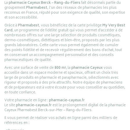
La
pharmacie Cayeux Berck – Rang-du-Fliers
fait désormais partie du
groupement
Pharmabest
, l’un des réseaux de pharmacies les plus
reconnus en France, réputé pour son exigence de qualité, son expertise
et son accessibilité.
Grâce à
Pharmabest
, vous bénéficiez de la carte privilège
My Very Best
Card
, un programme de fidélité gratuit qui vous permet d’accéder à de
nombreuses offres sur une large sélection de produits cosmétiques,
dermo-cosmétiques, diététiques et bien-être, proposés par les plus
grands laboratoires. Cette carte vous permet également de cumuler
des points fidélité et de recevoir régulièrement des bons d’achat, tout
en conservant un accompagnement personnalisé et des conseils
pharmaceutiques de qualité.
Avec une surface de vente de
800 m²
, la
pharmacie Cayeux
vous
accueille dans un espace moderne et spacieux, offrant un choix très
large de produits en pharmacie et parapharmacie, sélectionnés avec
rigueur et proposés à des prix attractifs. Notre équipe de pharmaciens
et de préparateurs est à votre écoute pour vous conseiller au quotidien,
en toute confiance.
Votre pharmacie en ligne :
pharmacie-cayeux.fr
Le site
pharmacie-cayeux.fr
est le prolongement digital de la pharmacie
Cayeux Pharmabest Berck-sur-Mer – Rang-du-Fliers.
Il vous permet de réaliser vos achats en ligne parmi des milliers de
références en :