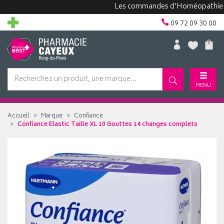
Les commandes d'Homéopathie peuven
09 72 09 30 00
MENU
Accueil
Marque
Confiance
Confiance Elastic Taille XL 10 Gouttes 14 changes complets