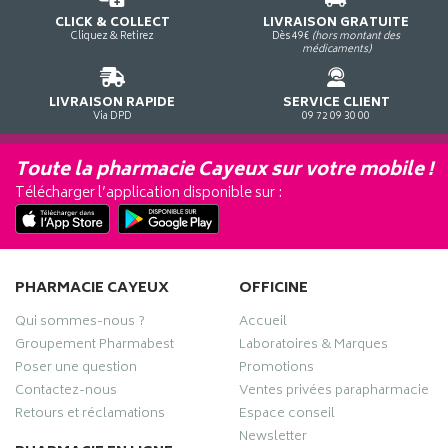
CLICK & COLLECT
LIVRAISON GRATUITE
Cliquez & Retirez
Dès 49€
(hors montant des
médicaments)
LIVRAISON RAPIDE
SERVICE CLIENT
Via DPD
09 72 09 30 00
Toute la pharmacie Cayeux sur votre mobile !
Télécharger l’application disponible sur :
PHARMACIE CAYEUX
OFFICINE
Qui sommes-nous ?
Accueil
Groupement Pharmabest
Laboratoires & Marques
Poser une question
Promotions
Contactez-nous
Ventes privées parapharmacie
Retours et réclamations
Espace conseil
Newsletter