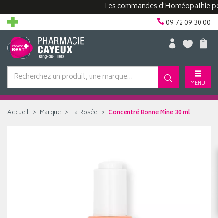
Les commandes d'Homéopathie peuvent 
09 72 09 30 00
MENU
Accueil
Marque
La Rosée
Concentré Bonne Mine 30 ml