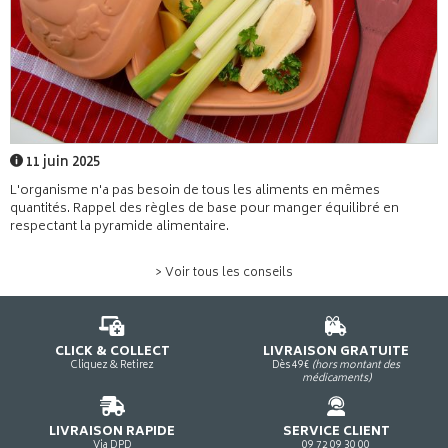
11 juin 2025
L'organisme n'a pas besoin de tous les aliments en mêmes
quantités. Rappel des règles de base pour manger équilibré en
respectant la pyramide alimentaire.
> Voir tous les conseils
CLICK & COLLECT
LIVRAISON GRATUITE
Cliquez & Retirez
Dès 49€
(hors montant des
médicaments)
LIVRAISON RAPIDE
SERVICE CLIENT
Via DPD
09 72 09 30 00