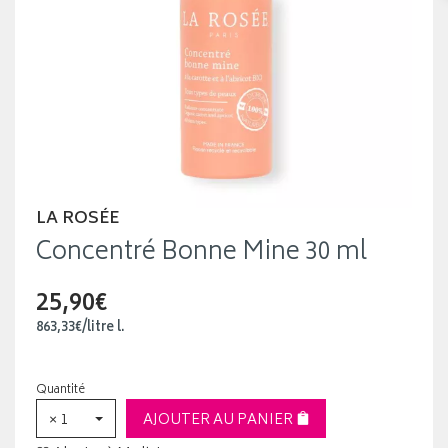
LA ROSÉE
Concentré Bonne Mine 30 ml
25,90€
863
,
33
€
/
litre
l.
Quantité
× 1
AJOUTER AU PANIER