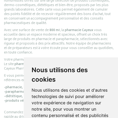
nombreuses offres sur une large sélection de produits cosmétiques,
dermo-cosmétiques, diététiques et bien-être, proposés par les plus
grands laboratoires. Cette carte vous permet également de cumuler
des points fidélité et de recevoir régulièrement des bons d’achat, tout
en conservant un accompagnement personnalisé et des conseils
pharmaceutiques de qualité.
Avec une surface de vente de
800 m²
, la
pharmacie Cayeux
vous
accueille dans un espace moderne et spacieux, offrant un choix très
large de produits en pharmacie et parapharmacie, sélectionnés avec
rigueur et proposés à des prix attractifs. Notre équipe de pharmaciens
et de préparateurs est à votre écoute pour vous conseiller au quotidien,
en toute confiance.
Votre pharmacie en ligne :
pharmacie-cayeux.fr
Le site
pharmacie-cayeux.fr
est le prolongement digital de la pharmacie
Cayeux Pharmabest Berck-sur-Mer – Rang-du-Fliers.
Nous utilisons des
Il vous permet de réaliser vos achats en ligne parmi des milliers de
cookies
références en :
-pharmacie,
Nous utilisons des cookies et d'autres
-parapharmacie,
-diététique,
technologies de suivi pour améliorer
-produits vétérinaires.
votre expérience de navigation sur
notre site, pour vous montrer un
Commandez simplement vos produits en ligne et choisissez le retrait
contenu personnalisé et des publicités
rapide au drive ou la livraison à domicile, en toute simplicité.