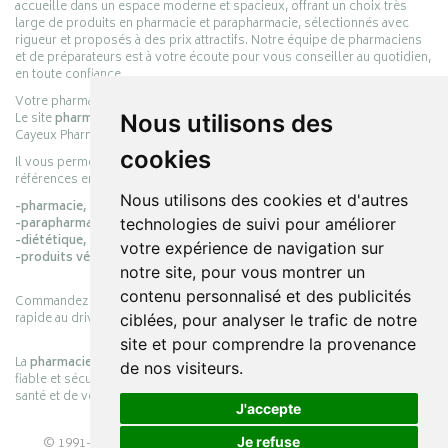
accueille dans un espace moderne et spacieux, offrant un choix très
large de produits en pharmacie et parapharmacie, sélectionnés avec
rigueur et proposés à des prix attractifs. Notre équipe de pharmaciens
et de préparateurs est à votre écoute pour vous conseiller au quotidien,
en toute confiance.
Votre pharmacie en ligne :
pharmacie-cayeux.fr
Le site
pharmacie-cayeux.fr
est le prolongement digital de la pharmacie
Nous utilisons des
Cayeux Pharmabest Berck-sur-Mer – Rang-du-Fliers.
cookies
Il vous permet de réaliser vos achats en ligne parmi des milliers de
références en :
Nous utilisons des cookies et d'autres
-pharmacie,
-parapharmacie,
technologies de suivi pour améliorer
-diététique,
votre expérience de navigation sur
-produits vétérinaires.
notre site, pour vous montrer un
contenu personnalisé et des publicités
Commandez simplement vos produits en ligne et choisissez le retrait
rapide au drive ou la livraison à domicile, en toute simplicité.
ciblées, pour analyser le trafic de notre
site et pour comprendre la provenance
La
pharmacie Cayeux
s’engage à vous offrir une expérience pratique,
de nos visiteurs.
fiable et sécurisée, en officine comme en ligne, au service de votre
santé et de votre bien-être.
J'accepte
© 1991-2026
PHARMACIE CAYEUX
– Tous droits réservés –
Je refuse