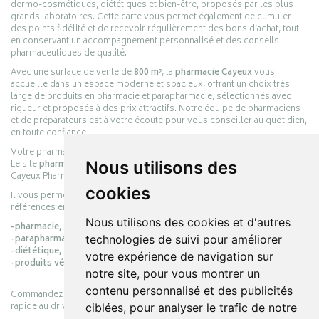
dermo-cosmétiques, diététiques et bien-être, proposés par les plus
grands laboratoires. Cette carte vous permet également de cumuler
des points fidélité et de recevoir régulièrement des bons d’achat, tout
en conservant un accompagnement personnalisé et des conseils
pharmaceutiques de qualité.
Avec une surface de vente de
800 m²
, la
pharmacie Cayeux
vous
accueille dans un espace moderne et spacieux, offrant un choix très
large de produits en pharmacie et parapharmacie, sélectionnés avec
rigueur et proposés à des prix attractifs. Notre équipe de pharmaciens
et de préparateurs est à votre écoute pour vous conseiller au quotidien,
en toute confiance.
Votre pharmacie en ligne :
pharmacie-cayeux.fr
Le site
pharmacie-cayeux.fr
est le prolongement digital de la pharmacie
Nous utilisons des
Cayeux Pharmabest Berck-sur-Mer – Rang-du-Fliers.
cookies
Il vous permet de réaliser vos achats en ligne parmi des milliers de
références en :
Nous utilisons des cookies et d'autres
-pharmacie,
-parapharmacie,
technologies de suivi pour améliorer
-diététique,
votre expérience de navigation sur
-produits vétérinaires.
notre site, pour vous montrer un
contenu personnalisé et des publicités
Commandez simplement vos produits en ligne et choisissez le retrait
rapide au drive ou la livraison à domicile, en toute simplicité.
ciblées, pour analyser le trafic de notre