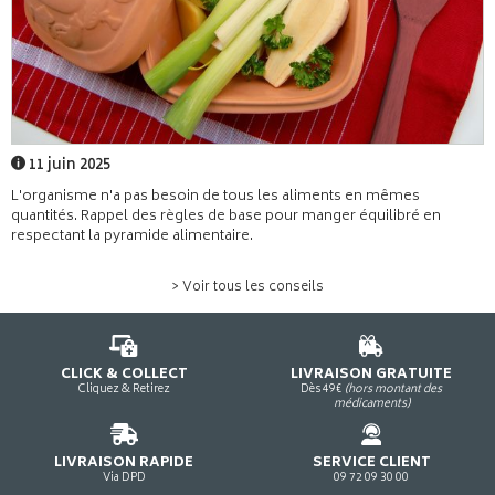
11 juin 2025
L'organisme n'a pas besoin de tous les aliments en mêmes
quantités. Rappel des règles de base pour manger équilibré en
respectant la pyramide alimentaire.
> Voir tous les conseils
CLICK & COLLECT
LIVRAISON GRATUITE
Cliquez & Retirez
Dès 49€
(hors montant des
médicaments)
LIVRAISON RAPIDE
SERVICE CLIENT
Via DPD
09 72 09 30 00