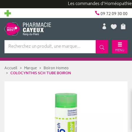
Les commandes d'Homéopathie peuven
09 72 09 30 00
MENU
Accueil
Marque
Boiron Homeo
COLOCYNTHIS 5CH TUBE BOIRON