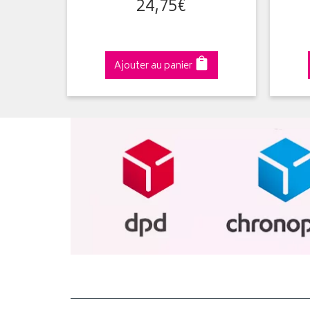
24
,
75
€
Ajouter au panier