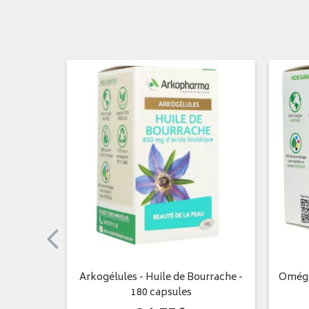
0 gélules
Arkogélules - Huile de Bourrache -
Oméga 
180 capsules