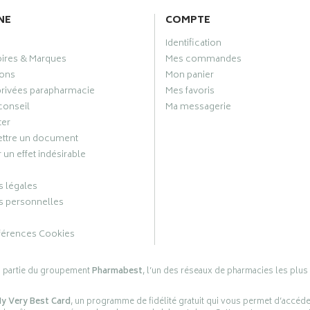
NE
COMPTE
Identification
oires & Marques
Mes commandes
ons
Mon panier
privées parapharmacie
Mes favoris
conseil
Ma messagerie
ter
ttre un document
 un effet indésirable
 légales
 personnelles
férences Cookies
s partie du groupement
Pharmabest
, l’un des réseaux de pharmacies les plus
y Very Best Card
, un programme de fidélité gratuit qui vous permet d’accéd