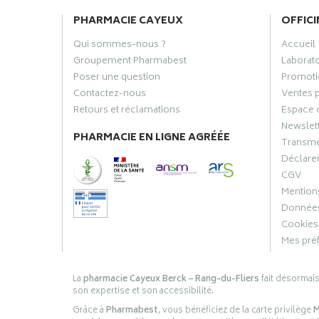
PHARMACIE CAYEUX
OFFICI
Qui sommes-nous ?
Accueil
Groupement Pharmabest
Laborat
Poser une question
Promoti
Contactez-nous
Ventes 
Retours et réclamations
Espace 
Newslet
PHARMACIE EN LIGNE AGRÉÉE
Transme
Déclarer
CGV
Mentions
Données
Cookies
Mes pré
La
pharmacie Cayeux Berck – Rang-du-Fliers
fait désormai
son expertise et son accessibilité.
Grâce à
Pharmabest
, vous bénéficiez de la carte privilège
M