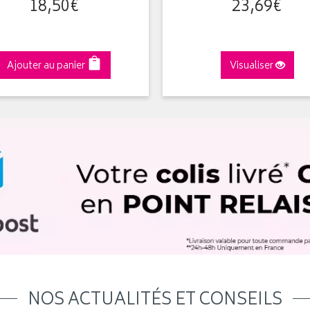
18
,
50
€
23
,
69
€
Ajouter au panier
Visualiser
NOS ACTUALITÉS ET CONSEILS