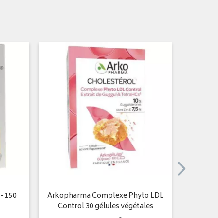
- 150
Arkopharma Complexe Phyto LDL
Seroxy
Control 30 gélules végétales
Valérian