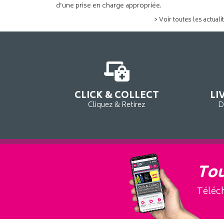
d’une prise en charge appropriée.
> Voir toutes les actuali
CLICK & COLLECT
LI
Cliquez & Retirez
D
Tou
Téléch