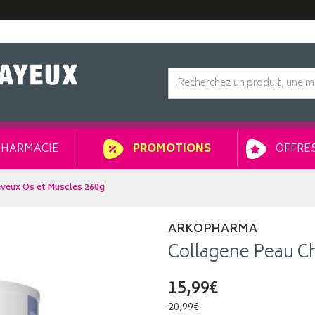
HARMACIE
OFFRES
PROMOTIONS
veux Os et Muscles 260g
ARKOPHARMA
Collagene Peau C
15,99€
20,99€