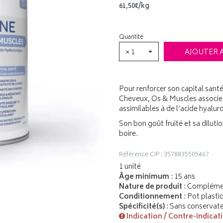
61
,
50
€
/kg
Quantité
× 1
AJOUTER 
Pour renforcer son capital sant
Cheveux, Os & Muscles associe
assimilables à de l’acide hyalur
Son bon goût fruité et sa diluti
boire.
Référence CIP : 3578835505467
1 unité
Âge minimum
: 15 ans
Nature de produit
: Complémen
Conditionnement
: Pot plasti
Spécificité(s)
: Sans conservate
Indication / Contre-indicat