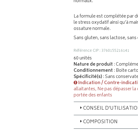
normaux.
La formule est complétée par d
le stress oxydatif ainsi qu'à mai
ossature normale.
Sans gluten, sans lactose, sans
Référence CIP : 3760155216141
60 unités
Nature de produit
: Complémen
Conditionnement
: Boite cart
Spécificité(s)
: Sans conservate
Indication / Contre-indicat
allaitantes, Ne pas dépasser la
portée des enfants
CONSEIL D’UTILISATI
COMPOSITION