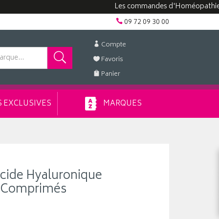
Les commandes d'Homéopathie peuvent 
09 72 09 30 00
Compte
Favoris
Panier
 EXCLUSIVES
MARQUES
cide Hyaluronique
 Comprimés