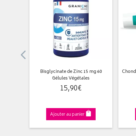
t 90
Bisglycinate de Zinc 15 mg 60
Chondr
Gélules Végétales
15
,
90
€
Ajouter au panier