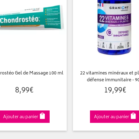
ostéo Gel de Massage 100 ml
22 vitamines minéraux et p
défense immunitaire - 
8
,
99
€
19
,
99
€
Ajouter au panier
Ajouter au panier