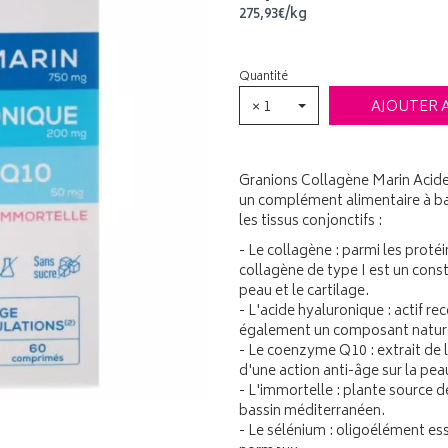
275
,
93
€
/kg
Quantité
× 1
AJOUTER 
Granions Collagène Marin Aci
un complément alimentaire à bas
les tissus conjonctifs :
- Le collagène : parmi les proté
collagène de type I est un cons
peau et le cartilage.
- L'acide hyaluronique : actif r
également un composant naturel
- Le coenzyme Q10 : extrait de l
d'une action anti-âge sur la pea
- L'immortelle : plante source d
bassin méditerranéen.
- Le sélénium : oligoélément ess