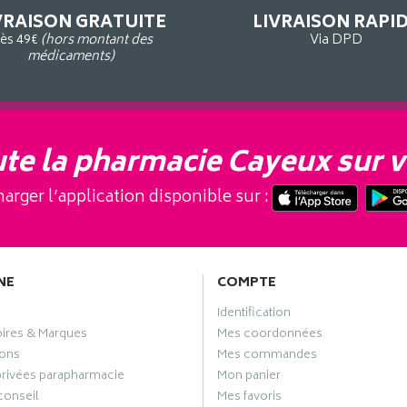
VRAISON GRATUITE
LIVRAISON RAPI
ès 49€
(hors montant des
Via DPD
médicaments)
te la pharmacie Cayeux sur v
arger l’application disponible sur :
NE
COMPTE
Identification
oires & Marques
Mes coordonnées
ons
Mes commandes
privées parapharmacie
Mon panier
conseil
Mes favoris