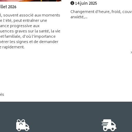
14 juin 2025
illet 2026
Changement d’heure, froid, couvr
l, souvent associé aux moments
anxiété,...
de l’été, peut entraîner une
ance progressive aux
ences graves sur la santé, la vie
 et familiale, d’où l’importance
pérer les signes et de demander
de rapidement.
tés