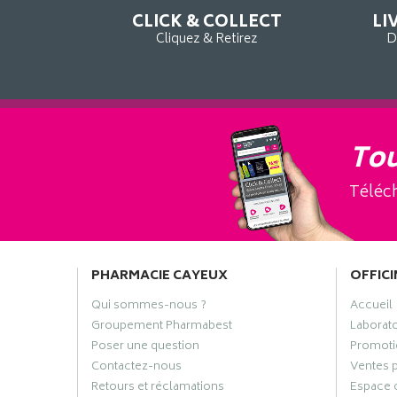
CLICK & COLLECT
LI
Cliquez & Retirez
D
Tou
Téléch
PHARMACIE CAYEUX
OFFICI
Qui sommes-nous ?
Accueil
Groupement Pharmabest
Laborat
Poser une question
Promoti
Contactez-nous
Ventes 
Retours et réclamations
Espace 