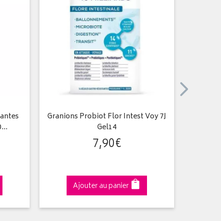
lantes
Granions Probiot Flor Intest Voy 7J
Collag
90…
Gel14
7
,
90
€
Ajouter au panier
A