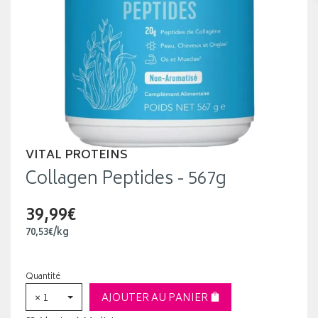
VITAL PROTEINS
Collagen Peptides - 567g
39,99€
70
,
53
€
/kg
Quantité
× 1
AJOUTER AU PANIER