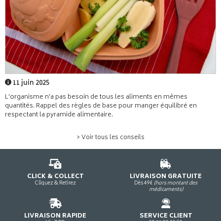
11 juin 2025
L'organisme n'a pas besoin de tous les aliments en mêmes
quantités. Rappel des règles de base pour manger équilibré en
respectant la pyramide alimentaire.
> Voir tous les conseils
CLICK & COLLECT
LIVRAISON GRATUITE
Cliquez & Retirez
Dès 49€
(hors montant des
médicaments)
LIVRAISON RAPIDE
SERVICE CLIENT