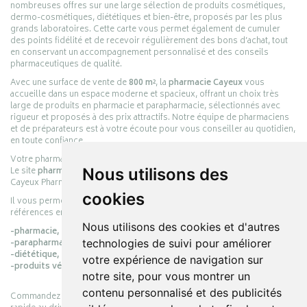
nombreuses offres sur une large sélection de produits cosmétiques,
dermo-cosmétiques, diététiques et bien-être, proposés par les plus
grands laboratoires. Cette carte vous permet également de cumuler
des points fidélité et de recevoir régulièrement des bons d’achat, tout
en conservant un accompagnement personnalisé et des conseils
pharmaceutiques de qualité.
Avec une surface de vente de
800 m²
, la
pharmacie Cayeux
vous
accueille dans un espace moderne et spacieux, offrant un choix très
large de produits en pharmacie et parapharmacie, sélectionnés avec
rigueur et proposés à des prix attractifs. Notre équipe de pharmaciens
et de préparateurs est à votre écoute pour vous conseiller au quotidien,
en toute confiance.
Votre pharmacie en ligne :
pharmacie-cayeux.fr
Le site
pharmacie-cayeux.fr
est le prolongement digital de la pharmacie
Nous utilisons des
Cayeux Pharmabest Berck-sur-Mer – Rang-du-Fliers.
cookies
Il vous permet de réaliser vos achats en ligne parmi des milliers de
références en :
Nous utilisons des cookies et d'autres
-pharmacie,
-parapharmacie,
technologies de suivi pour améliorer
-diététique,
votre expérience de navigation sur
-produits vétérinaires.
notre site, pour vous montrer un
contenu personnalisé et des publicités
Commandez simplement vos produits en ligne et choisissez le retrait