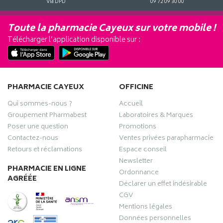
Via DPD
09 72 09 30 00
Toute la pharmacie Cayeux sur votre mobile !
Télécharger l’application disponible sur :
PHARMACIE CAYEUX
OFFICINE
Qui sommes-nous ?
Accueil
Groupement Pharmabest
Laboratoires & Marques
Poser une question
Promotions
Contactez-nous
Ventes privées parapharmacie
Retours et réclamations
Espace conseil
Newsletter
PHARMACIE EN LIGNE
Ordonnance
AGRÉÉE
Déclarer un effet indésirable
CGV
Mentions légales
Données personnelles