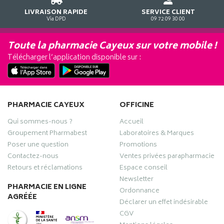
LIVRAISON RAPIDE
SERVICE CLIENT
Via DPD
09 72 09 30 00
Toute la pharmacie Cayeux sur votre mobile !
Télécharger l’application disponible sur :
PHARMACIE CAYEUX
OFFICINE
Qui sommes-nous ?
Accueil
Groupement Pharmabest
Laboratoires & Marques
Poser une question
Promotions
Contactez-nous
Ventes privées parapharmacie
Retours et réclamations
Espace conseil
Newsletter
PHARMACIE EN LIGNE
Ordonnance
AGRÉÉE
Déclarer un effet indésirable
CGV