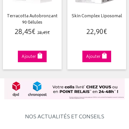
Terracotta Autobronzant
Skin Complex Liposomal
90 Gélules
28
,
45
€
22
,
90
€
38
,
45
€
Ajouter
Ajouter
NOS ACTUALITÉS ET CONSEILS