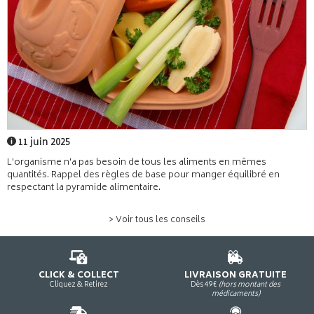
11 juin 2025
L'organisme n'a pas besoin de tous les aliments en mêmes
quantités. Rappel des règles de base pour manger équilibré en
respectant la pyramide alimentaire.
> Voir tous les conseils
CLICK & COLLECT
LIVRAISON GRATUITE
Cliquez & Retirez
Dès 49€
(hors montant des
médicaments)