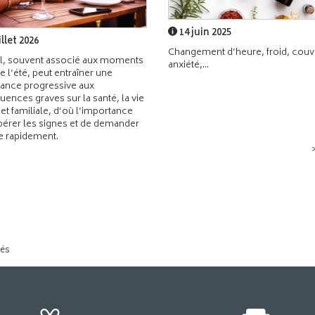
14 juin 2025
illet 2026
Changement d’heure, froid, couvr
l, souvent associé aux moments
anxiété,...
de l’été, peut entraîner une
ance progressive aux
ences graves sur la santé, la vie
 et familiale, d’où l’importance
pérer les signes et de demander
de rapidement.
tés