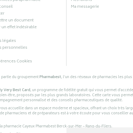
privées parapharmacie
Mes favoris
conseil
Ma messagerie
ter
ttre un document
 un effet indésirable
 légales
 personnelles
férences Cookies
s partie du groupement
Pharmabest
, l’un des réseaux de pharmacies les plus
y Very Best Card
, un programme de fidélité gratuit qui vous permet d’accéd
en-être, proposés par les plus grands laboratoires. Cette carte vous permet
compagnement personnalisé et des conseils pharmaceutiques de qualité.
ous accueille dans un espace moderne et spacieux, offrant un choix très lar
 de pharmaciens et de préparateurs est à votre écoute pour vous conseiller au
 la pharmacie Cayeux Pharmabest Berck-sur-Mer – Rang-du-Fliers.