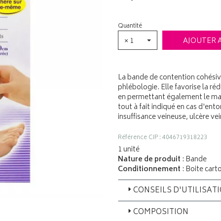
Quantité
× 1
AJOUTER 
La bande de contention cohésiv
phlébologie. Elle favorise la 
en permettant également le ma
tout à fait indiqué en cas d'entor
insuffisance veineuse, ulcère 
Référence CIP : 4046719318223
1 unité
Nature de produit
: Bande
Conditionnement
: Boite cart
CONSEILS D'UTILISAT
COMPOSITION