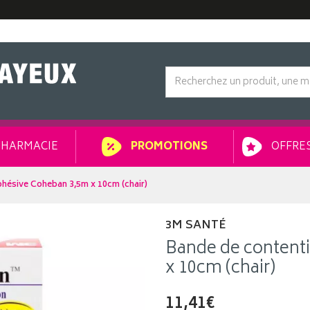
HARMACIE
OFFRES
PROMOTIONS
hésive Coheban 3,5m x 10cm (chair)
3M SANTÉ
Bande de content
x 10cm (chair)
11,41€