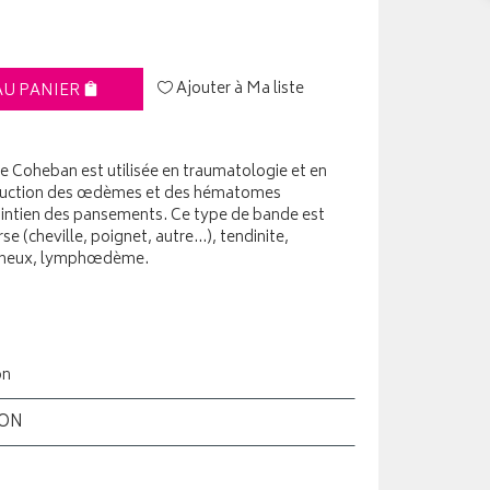
Ajouter à Ma liste
AU PANIER
e Coheban est utilisée en traumatologie et en
réduction des œdèmes et des hématomes
intien des pansements. Ce type de bande est
se (cheville, poignet, autre...), tendinite,
veineux, lymphœdème.
on
ION