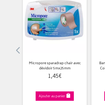
x7Cmb/5
Micropore sparadrap chair avec
Ban
dévidoir 5mx25mm
Co
1
,
45
€
Ajouter au panier