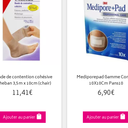
de de contention cohésive
Mediporepad Gamme Con
heban 3,5m x 10cm (chair)
10X10Cm Pans10
11
,
41
€
6
,
90
€
Ajouter au panier
Ajouter au panier