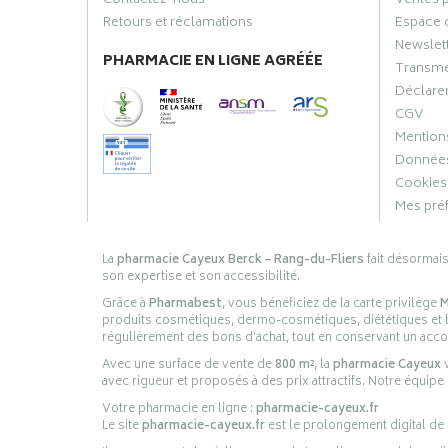
Contactez-nous
Ventes 
Retours et réclamations
Espace 
Newslet
PHARMACIE EN LIGNE AGRÉÉE
Transme
Déclarer
CGV
Mentions
Données
Cookies
Mes pré
La
pharmacie Cayeux Berck – Rang-du-Fliers
fait désormai
son expertise et son accessibilité.
Grâce à
Pharmabest
, vous bénéficiez de la carte privilège
M
produits cosmétiques, dermo-cosmétiques, diététiques et bi
régulièrement des bons d’achat, tout en conservant un ac
Avec une surface de vente de
800 m²
, la
pharmacie Cayeux
v
avec rigueur et proposés à des prix attractifs. Notre équipe
Votre pharmacie en ligne :
pharmacie-cayeux.fr
Le site
pharmacie-cayeux.fr
est le prolongement digital de