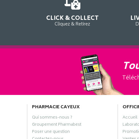
CLICK & COLLECT
LI
Cliquez & Retirez
D
Tou
Téléch
PHARMACIE CAYEUX
OFFICI
Qui sommes-nous ?
Accueil
Groupement Pharmabest
Laborat
Poser une question
Promoti