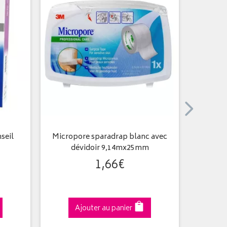
seil
Micropore sparadrap blanc avec
Bandes 
dévidoir 9,14mx25mm
1
,
66
€
Ajouter au panier
A