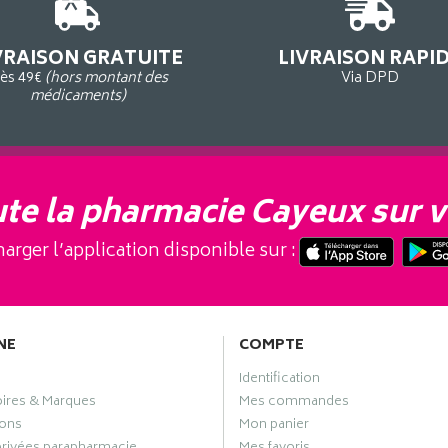
VRAISON GRATUITE
LIVRAISON RAPI
ès 49€
(hors montant des
Via DPD
médicaments)
te la pharmacie Cayeux sur v
arger l’application disponible sur :
NE
COMPTE
Identification
oires & Marques
Mes commandes
ons
Mon panier