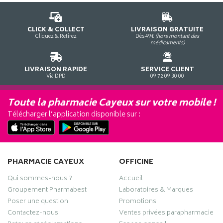
CLICK & COLLECT
LIVRAISON GRATUITE
Cliquez & Retirez
Dès 49€
(hors montant des
médicaments)
LIVRAISON RAPIDE
SERVICE CLIENT
Via DPD
09 72 09 30 00
Toute la pharmacie Cayeux sur votre mobile !
Télécharger l’application disponible sur :
PHARMACIE CAYEUX
OFFICINE
Qui sommes-nous ?
Accueil
Groupement Pharmabest
Laboratoires & Marques
Poser une question
Promotions
Contactez-nous
Ventes privées parapharmacie