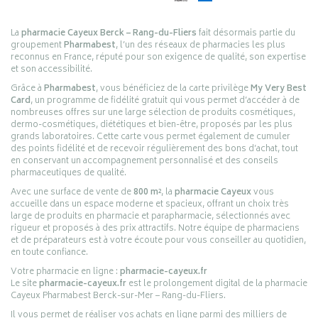
La
pharmacie Cayeux Berck – Rang-du-Fliers
fait désormais partie du
groupement
Pharmabest
, l’un des réseaux de pharmacies les plus
reconnus en France, réputé pour son exigence de qualité, son expertise
et son accessibilité.
Grâce à
Pharmabest
, vous bénéficiez de la carte privilège
My Very Best
Card
, un programme de fidélité gratuit qui vous permet d’accéder à de
nombreuses offres sur une large sélection de produits cosmétiques,
dermo-cosmétiques, diététiques et bien-être, proposés par les plus
grands laboratoires. Cette carte vous permet également de cumuler
des points fidélité et de recevoir régulièrement des bons d’achat, tout
en conservant un accompagnement personnalisé et des conseils
pharmaceutiques de qualité.
Avec une surface de vente de
800 m²
, la
pharmacie Cayeux
vous
accueille dans un espace moderne et spacieux, offrant un choix très
large de produits en pharmacie et parapharmacie, sélectionnés avec
rigueur et proposés à des prix attractifs. Notre équipe de pharmaciens
et de préparateurs est à votre écoute pour vous conseiller au quotidien,
en toute confiance.
Votre pharmacie en ligne :
pharmacie-cayeux.fr
Le site
pharmacie-cayeux.fr
est le prolongement digital de la pharmacie
Cayeux Pharmabest Berck-sur-Mer – Rang-du-Fliers.
Il vous permet de réaliser vos achats en ligne parmi des milliers de