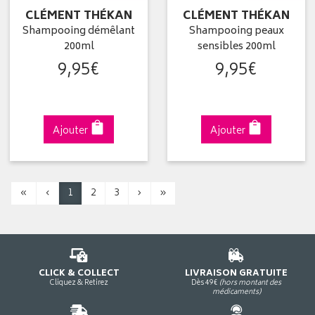
CLÉMENT THÉKAN
CLÉMENT THÉKAN
Shampooing démêlant
Shampooing peaux
200ml
sensibles 200ml
9
,
95
€
9
,
95
€
Ajouter
Ajouter
«
‹
1
2
3
›
»
CLICK & COLLECT
LIVRAISON GRATUITE
Cliquez & Retirez
Dès 49€
(hors montant des
médicaments)