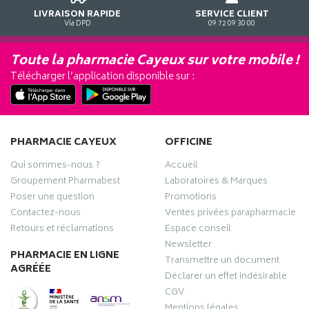
LIVRAISON RAPIDE
SERVICE CLIENT
Via DPD
09 72 09 30 00
Toute la pharmacie Cayeux sur votre mobile !
Télécharger l’application disponible sur :
PHARMACIE CAYEUX
OFFICINE
Qui sommes-nous ?
Accueil
Groupement Pharmabest
Laboratoires & Marques
Poser une question
Promotions
Contactez-nous
Ventes privées parapharmacie
Retours et réclamations
Espace conseil
Newsletter
PHARMACIE EN LIGNE
Transmettre un document
AGRÉÉE
Déclarer un effet indésirable
CGV
Mentions légales