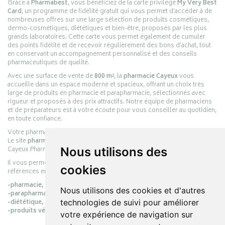
Grâce à
Pharmabest
, vous bénéficiez de la carte privilège
My Very Best
Card
, un programme de fidélité gratuit qui vous permet d’accéder à de
nombreuses offres sur une large sélection de produits cosmétiques,
dermo-cosmétiques, diététiques et bien-être, proposés par les plus
grands laboratoires. Cette carte vous permet également de cumuler
des points fidélité et de recevoir régulièrement des bons d’achat, tout
en conservant un accompagnement personnalisé et des conseils
pharmaceutiques de qualité.
Avec une surface de vente de
800 m²
, la
pharmacie Cayeux
vous
accueille dans un espace moderne et spacieux, offrant un choix très
large de produits en pharmacie et parapharmacie, sélectionnés avec
rigueur et proposés à des prix attractifs. Notre équipe de pharmaciens
et de préparateurs est à votre écoute pour vous conseiller au quotidien,
en toute confiance.
Votre pharmacie en ligne :
pharmacie-cayeux.fr
Le site
pharmacie-cayeux.fr
est le prolongement digital de la pharmacie
Nous utilisons des
Cayeux Pharmabest Berck-sur-Mer – Rang-du-Fliers.
Il vous permet de réaliser vos achats en ligne parmi des milliers de
cookies
références en :
-pharmacie,
Nous utilisons des cookies et d'autres
-parapharmacie,
technologies de suivi pour améliorer
-diététique,
-produits vétérinaires.
votre expérience de navigation sur