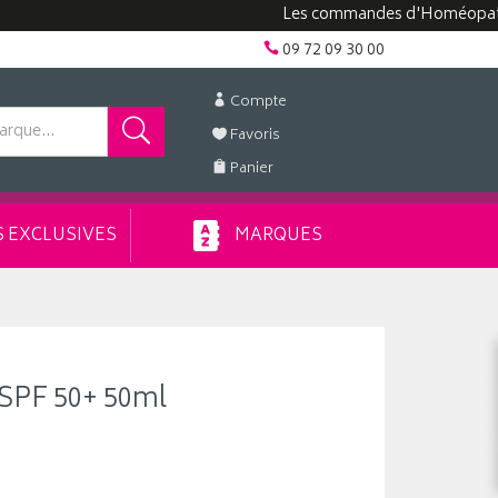
Les commandes d'Homéopathie peuv
09 72 09 30 00
Compte
Favoris
Panier
 EXCLUSIVES
MARQUES
 SPF 50+ 50ml