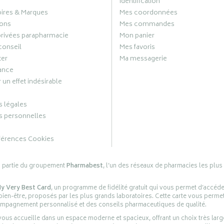
Identification
oires & Marques
Mes coordonnées
ons
Mes commandes
privées parapharmacie
Mon panier
conseil
Mes favoris
ter
Ma messagerie
ance
 un effet indésirable
 légales
 personnelles
férences Cookies
s partie du groupement
Pharmabest
, l’un des réseaux de pharmacies les plus
y Very Best Card
, un programme de fidélité gratuit qui vous permet d’accéd
en-être, proposés par les plus grands laboratoires. Cette carte vous permet
compagnement personnalisé et des conseils pharmaceutiques de qualité.
ous accueille dans un espace moderne et spacieux, offrant un choix très lar