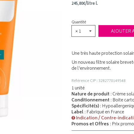
245
,
80
€
/
litre
l.
Quantité
× 1
AJOUTER 
Une très haute protection solai
Un nouveau filtre solaire breve
de l'environnement.
Référence CIP : 3282770149548
1 unité
Nature de produit
: Crème sola
Conditionnement
: Boite cart
Spécificité(s)
: Hypoallergeniqu
Label
: Fabriqué en France
Indication / Contre-indicat
Promos et Offres
: Prix promo