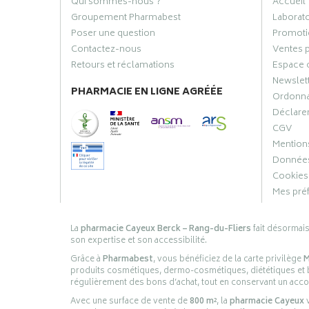
Qui sommes-nous ?
Accueil
Groupement Pharmabest
Laborat
Poser une question
Promoti
Contactez-nous
Ventes 
Retours et réclamations
Espace 
Newslet
PHARMACIE EN LIGNE AGRÉÉE
Ordonn
Déclarer
CGV
Mentions
Données
Cookies
Mes pré
La
pharmacie Cayeux Berck – Rang-du-Fliers
fait désormai
son expertise et son accessibilité.
Grâce à
Pharmabest
, vous bénéficiez de la carte privilège
M
produits cosmétiques, dermo-cosmétiques, diététiques et bi
régulièrement des bons d’achat, tout en conservant un ac
Avec une surface de vente de
800 m²
, la
pharmacie Cayeux
v