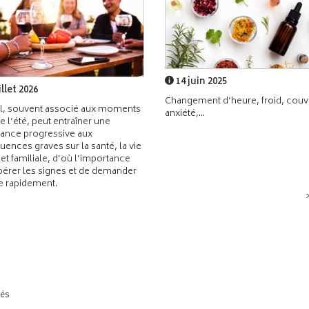
14 juin 2025
illet 2026
Changement d’heure, froid, couvr
l, souvent associé aux moments
anxiété,...
de l’été, peut entraîner une
ance progressive aux
ences graves sur la santé, la vie
 et familiale, d’où l’importance
pérer les signes et de demander
de rapidement.
tés