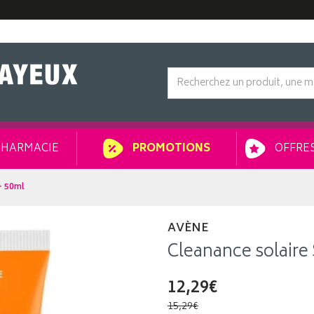
HARMACIE
OFFRES
PROMOTIONS
+ 50ml
AVÈNE
Cleanance solaire
12,29€
15,29€