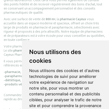
grands laboratoires. Cette carte vous permet également de cumuler
des points fidélité et de recevoir régulièrement des bons d’achat, tout
en conservant un accompagnement personnalisé et des conseils
pharmaceutiques de qualité.
Avec une surface de vente de
800 m²
, la
pharmacie Cayeux
vous
accueille dans un espace moderne et spacieux, offrant un choix très
large de produits en pharmacie et parapharmacie, sélectionnés avec
rigueur et proposés à des prix attractifs. Notre équipe de pharmaciens
et de préparateurs est à votre écoute pour vous conseiller au quotidien,
en toute confiance.
Votre pharmacie en ligne :
pharmacie-cayeux.fr
Le site
pharmacie-cayeux.fr
est le prolongement digital de la pharmacie
Nous utilisons des
Cayeux Pharmabest Berck-sur-Mer – Rang-du-Fliers.
cookies
Il vous permet de réaliser vos achats en ligne parmi des milliers de
références en :
Nous utilisons des cookies et d'autres
-pharmacie,
-parapharmacie,
technologies de suivi pour améliorer
-diététique,
votre expérience de navigation sur
-produits vétérinaires.
notre site, pour vous montrer un
contenu personnalisé et des publicités
Commandez simplement vos produits en ligne et choisissez le retrait
rapide au drive ou la livraison à domicile, en toute simplicité.
ciblées, pour analyser le trafic de notre
site et pour comprendre la provenance