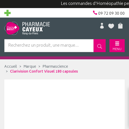
Les commandes d'Homéopathie peuvent p
09 72 09 30 00
MENU
Accueil
Marque
Pharmascience
Clarivision Confort Visuel 180 capsules