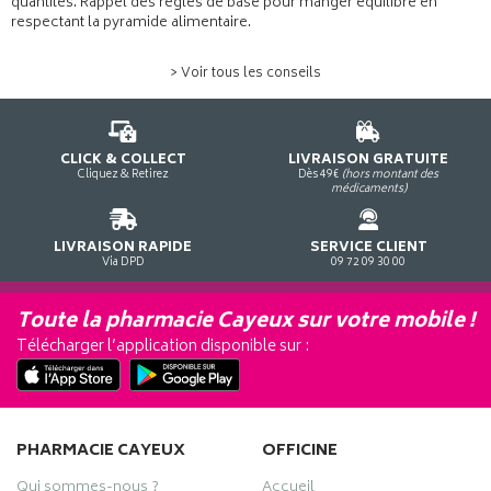
quantités. Rappel des règles de base pour manger équilibré en
respectant la pyramide alimentaire.
> Voir tous les conseils
CLICK & COLLECT
LIVRAISON GRATUITE
Cliquez & Retirez
Dès 49€
(hors montant des
médicaments)
LIVRAISON RAPIDE
SERVICE CLIENT
Via DPD
09 72 09 30 00
Toute la pharmacie Cayeux sur votre mobile !
Télécharger l’application disponible sur :
PHARMACIE CAYEUX
OFFICINE
Qui sommes-nous ?
Accueil