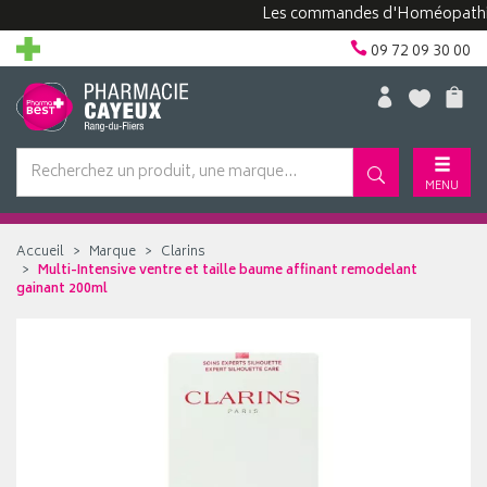
Les commandes d'Homéopathie peuv
09 72 09 30 00
MENU
Accueil
Marque
Clarins
Multi-Intensive ventre et taille baume affinant remodelant
gainant 200ml