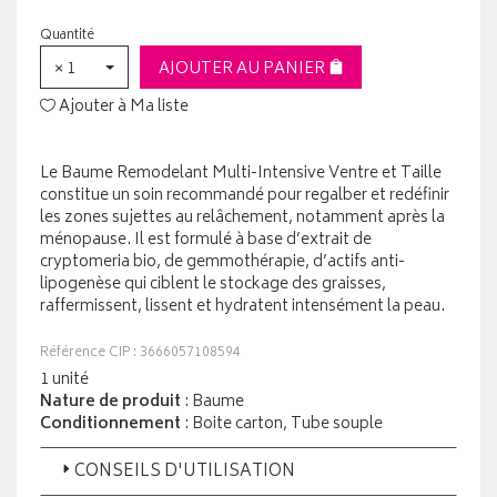
Quantité
× 1
AJOUTER AU PANIER
Ajouter à Ma liste
Le Baume Remodelant Multi-Intensive Ventre et Taille
constitue un soin recommandé pour regalber et redéfinir
les zones sujettes au relâchement, notamment après la
ménopause. Il est formulé à base d’extrait de
cryptomeria bio, de gemmothérapie, d’actifs anti-
lipogenèse qui ciblent le stockage des graisses,
raffermissent, lissent et hydratent intensément la peau.
Référence CIP : 3666057108594
1 unité
Nature de produit
: Baume
Conditionnement
: Boite carton, Tube souple
CONSEILS D'UTILISATION