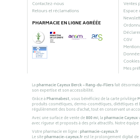
Contactez-nous
Ventes 
Retours et réclamations
Espace 
Newslet
PHARMACIE EN LIGNE AGRÉÉE
Ordonn
Déclarer
CGV
Mentions
Données
Cookies
Mes pré
La
pharmacie Cayeux Berck – Rang-du-Fliers
fait désormai
son expertise et son accessibilité.
Grâce à
Pharmabest
, vous bénéficiez de la carte privilège
M
produits cosmétiques, dermo-cosmétiques, diététiques et bi
régulièrement des bons d’achat, tout en conservant un ac
Avec une surface de vente de
800 m²
, la
pharmacie Cayeux
v
avec rigueur et proposés à des prix attractifs. Notre équipe
Votre pharmacie en ligne :
pharmacie-cayeux.fr
Le site
pharmacie-cayeux.fr
est le prolongement digital de