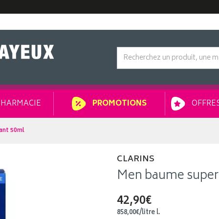
HARMACIE
OFFRES
PROMOTIONS
ant 50ml
CLARINS
Men baume super 
42,90€
858
,
00
€
/
litre
l.