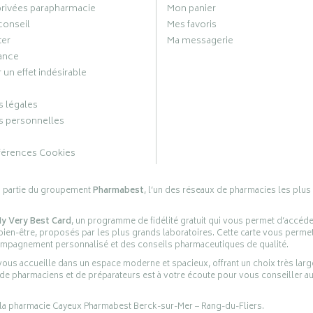
privées parapharmacie
Mon panier
conseil
Mes favoris
ter
Ma messagerie
ance
 un effet indésirable
 légales
 personnelles
férences Cookies
s partie du groupement
Pharmabest
, l’un des réseaux de pharmacies les plus
y Very Best Card
, un programme de fidélité gratuit qui vous permet d’accéd
en-être, proposés par les plus grands laboratoires. Cette carte vous permet
compagnement personnalisé et des conseils pharmaceutiques de qualité.
ous accueille dans un espace moderne et spacieux, offrant un choix très lar
 de pharmaciens et de préparateurs est à votre écoute pour vous conseiller au
 la pharmacie Cayeux Pharmabest Berck-sur-Mer – Rang-du-Fliers.