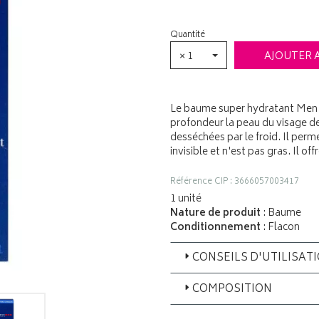
Quantité
× 1
AJOUTER 
Le baume super hydratant Men 
profondeur la peau du visage de
desséchées par le froid. Il per
invisible et n'est pas gras. Il of
Référence CIP : 3666057003417
1 unité
Nature de produit
: Baume
Conditionnement
: Flacon
CONSEILS D'UTILISAT
COMPOSITION