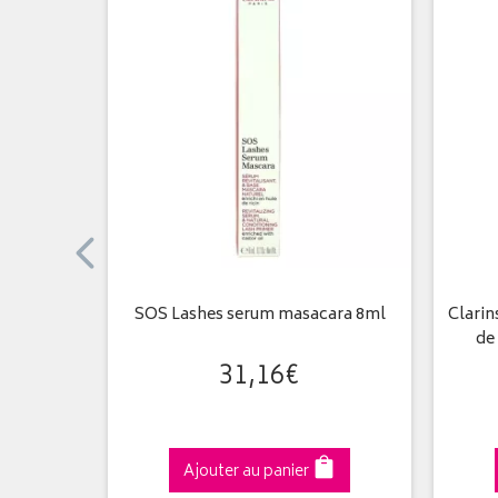
0 ml
SOS Lashes serum masacara 8ml
Clarin
de
31
,
16
€
Ajouter au panier