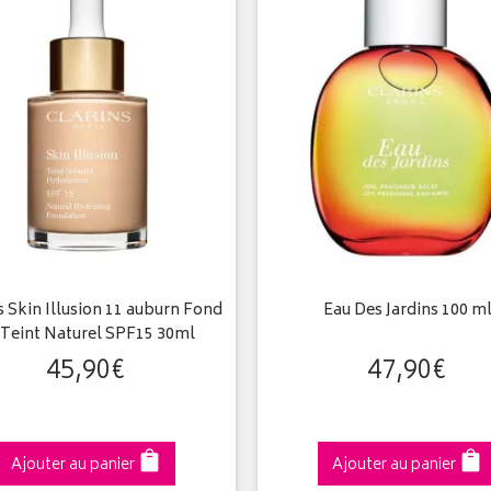
s Skin Illusion 11 auburn Fond
Eau Des Jardins 100 m
 Teint Naturel SPF15 30ml
45
,
90
€
47
,
90
€
Ajouter au panier
Ajouter au panier