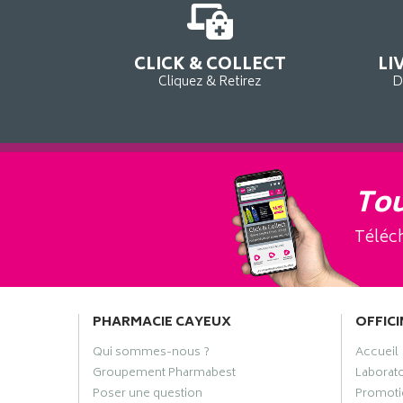
CLICK & COLLECT
LI
Cliquez & Retirez
D
Tou
Téléch
PHARMACIE CAYEUX
OFFICI
Qui sommes-nous ?
Accueil
Groupement Pharmabest
Laborat
Poser une question
Promoti