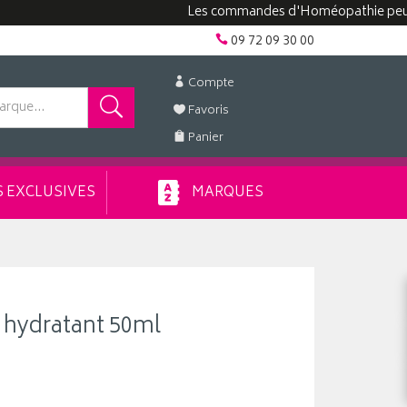
Les commandes d'Homéopathie peuvent pre
09 72 09 30 00
Compte
Favoris
Panier
 EXCLUSIVES
MARQUES
hydratant 50ml