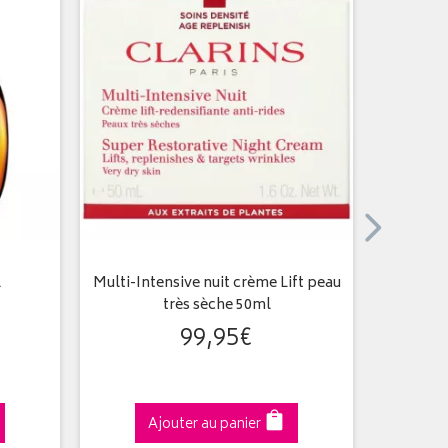
l
Multi-Intensive nuit crème Lift peau
Lait fo
très sèche 50ml
99
,
95
€
Ajouter au panier
A