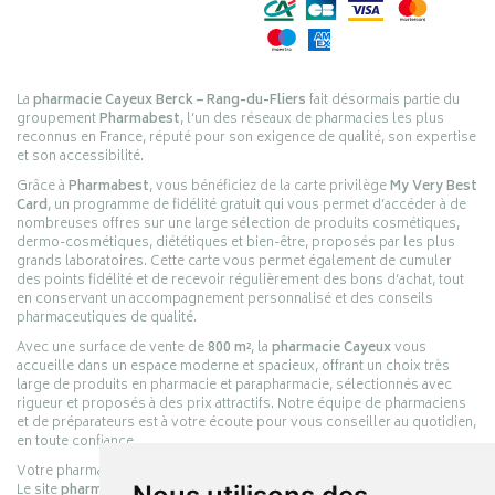
La
pharmacie Cayeux Berck – Rang-du-Fliers
fait désormais partie du
groupement
Pharmabest
, l’un des réseaux de pharmacies les plus
reconnus en France, réputé pour son exigence de qualité, son expertise
et son accessibilité.
Grâce à
Pharmabest
, vous bénéficiez de la carte privilège
My Very Best
Card
, un programme de fidélité gratuit qui vous permet d’accéder à de
nombreuses offres sur une large sélection de produits cosmétiques,
dermo-cosmétiques, diététiques et bien-être, proposés par les plus
grands laboratoires. Cette carte vous permet également de cumuler
des points fidélité et de recevoir régulièrement des bons d’achat, tout
en conservant un accompagnement personnalisé et des conseils
pharmaceutiques de qualité.
Avec une surface de vente de
800 m²
, la
pharmacie Cayeux
vous
accueille dans un espace moderne et spacieux, offrant un choix très
large de produits en pharmacie et parapharmacie, sélectionnés avec
rigueur et proposés à des prix attractifs. Notre équipe de pharmaciens
et de préparateurs est à votre écoute pour vous conseiller au quotidien,
en toute confiance.
Votre pharmacie en ligne :
pharmacie-cayeux.fr
Le site
pharmacie-cayeux.fr
est le prolongement digital de la pharmacie