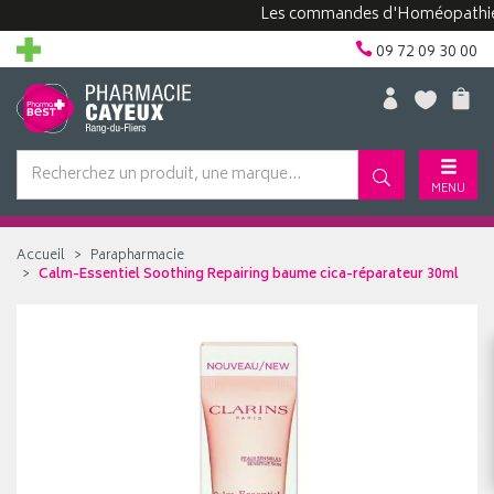
Les commandes d'Homéopathie peuve
09 72 09 30 00
MENU
Accueil
Parapharmacie
Calm-Essentiel Soothing Repairing baume cica-réparateur 30ml