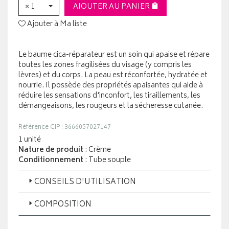
× 1
AJOUTER AU PANIER
Ajouter à Ma liste
Le baume cica-réparateur est un soin qui apaise et répare
toutes les zones fragilisées du visage (y compris les
lèvres) et du corps. La peau est réconfortée, hydratée et
nourrie. Il possède des propriétés apaisantes qui aide à
réduire les sensations d'inconfort, les tiraillements, les
démangeaisons, les rougeurs et la sécheresse cutanée.
Référence CIP : 3666057027147
1 unité
Nature de produit
: Crème
Conditionnement
: Tube souple
CONSEILS D'UTILISATION
COMPOSITION