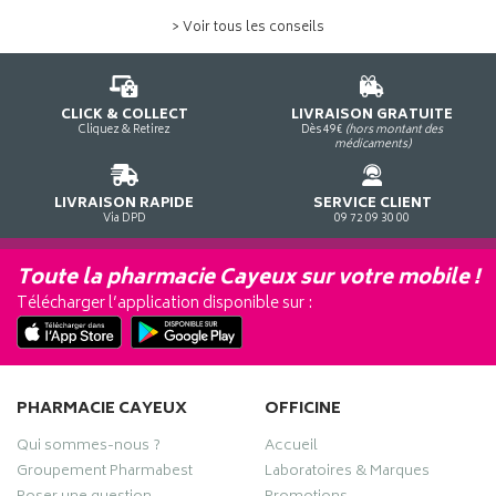
> Voir tous les conseils
CLICK & COLLECT
LIVRAISON GRATUITE
Cliquez & Retirez
Dès 49€
(hors montant des
médicaments)
LIVRAISON RAPIDE
SERVICE CLIENT
Via DPD
09 72 09 30 00
Toute la pharmacie Cayeux sur votre mobile !
Télécharger l’application disponible sur :
PHARMACIE CAYEUX
OFFICINE
Qui sommes-nous ?
Accueil
Groupement Pharmabest
Laboratoires & Marques