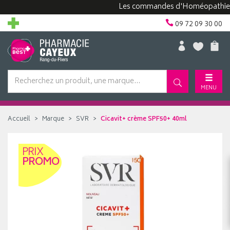
Les commandes d'Homéopathie peuve
09 72 09 30 00
MENU
Accueil
Marque
SVR
Cicavit+ crème SPF50+ 40ml
PRIX
PROMO