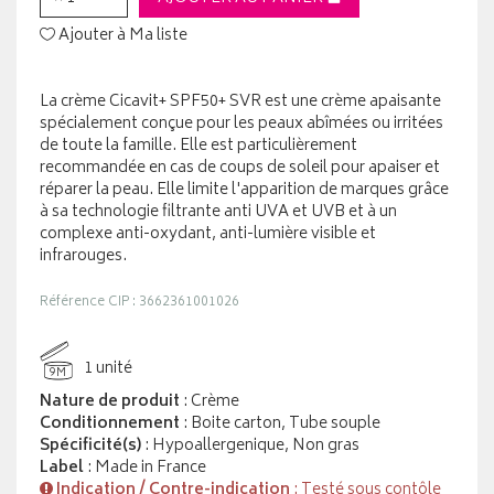
Ajouter à Ma liste
La crème Cicavit+ SPF50+ SVR est une crème apaisante
spécialement conçue pour les peaux abîmées ou irritées
de toute la famille. Elle est particulièrement
recommandée en cas de coups de soleil pour apaiser et
réparer la peau. Elle limite l'apparition de marques grâce
à sa technologie filtrante anti UVA et UVB et à un
complexe anti-oxydant, anti-lumière visible et
infrarouges.
Référence CIP : 3662361001026
1 unité
9M
Nature de produit
: Crème
Conditionnement
: Boite carton, Tube souple
Spécificité(s)
: Hypoallergenique, Non gras
Label
: Made in France
Indication / Contre-indication
: Testé sous contôle