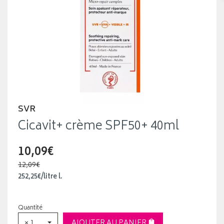
SVR
Cicavit+ crème SPF50+ 40ml
10,09€
12,09€
252
,
25
€
/
litre
l.
Quantité
× 1
AJOUTER AU PANIER