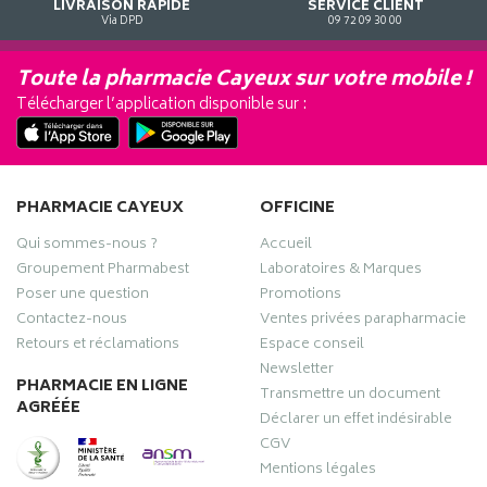
LIVRAISON RAPIDE
SERVICE CLIENT
Via DPD
09 72 09 30 00
Toute la pharmacie Cayeux sur votre mobile !
Télécharger l’application disponible sur :
PHARMACIE CAYEUX
OFFICINE
Qui sommes-nous ?
Accueil
Groupement Pharmabest
Laboratoires & Marques
Poser une question
Promotions
Contactez-nous
Ventes privées parapharmacie
Retours et réclamations
Espace conseil
Newsletter
PHARMACIE EN LIGNE
Transmettre un document
AGRÉÉE
Déclarer un effet indésirable
CGV
Mentions légales