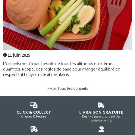
11 juin 2025
L'organisme n'a pas besoin de tous les aliments en mêmes
quantités. Rappel des règles de base pour manger équilibré en
respectant la pyramide alimentaire.
> Voir tous les conseils
CLICK & COLLECT
LIVRAISON GRATUITE
Cliquez & Retirez
Dès 49€
(hors montant des
médicaments)