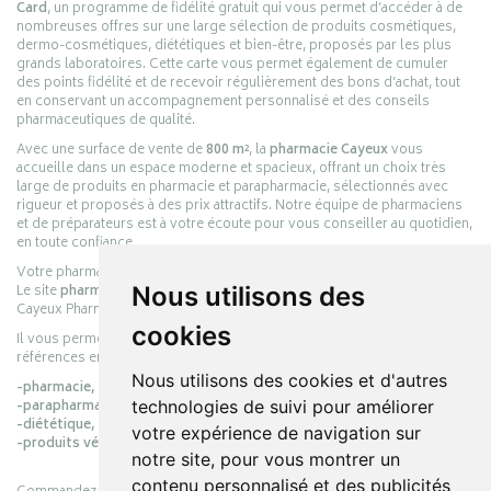
Card
, un programme de fidélité gratuit qui vous permet d’accéder à de
nombreuses offres sur une large sélection de produits cosmétiques,
dermo-cosmétiques, diététiques et bien-être, proposés par les plus
grands laboratoires. Cette carte vous permet également de cumuler
des points fidélité et de recevoir régulièrement des bons d’achat, tout
en conservant un accompagnement personnalisé et des conseils
pharmaceutiques de qualité.
Avec une surface de vente de
800 m²
, la
pharmacie Cayeux
vous
accueille dans un espace moderne et spacieux, offrant un choix très
large de produits en pharmacie et parapharmacie, sélectionnés avec
rigueur et proposés à des prix attractifs. Notre équipe de pharmaciens
et de préparateurs est à votre écoute pour vous conseiller au quotidien,
en toute confiance.
Votre pharmacie en ligne :
pharmacie-cayeux.fr
Le site
pharmacie-cayeux.fr
est le prolongement digital de la pharmacie
Nous utilisons des
Cayeux Pharmabest Berck-sur-Mer – Rang-du-Fliers.
cookies
Il vous permet de réaliser vos achats en ligne parmi des milliers de
références en :
Nous utilisons des cookies et d'autres
-pharmacie,
-parapharmacie,
technologies de suivi pour améliorer
-diététique,
votre expérience de navigation sur
-produits vétérinaires.
notre site, pour vous montrer un
contenu personnalisé et des publicités