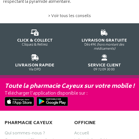
respectant la pyramide alimentaire.
> Voir tous les conseils
CLICK & COLLECT
LIVRAISON GRATUITE
Cliquez & Retirez
Dès 49€
(hors montant des
médicaments)
LIVRAISON RAPIDE
SERVICE CLIENT
Via DPD
09 72 09 30 00
Toute la pharmacie Cayeux sur votre mobile !
Télécharger l’application disponible sur :
PHARMACIE CAYEUX
OFFICINE
Qui sommes-nous ?
Accueil