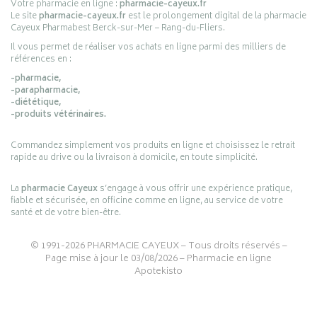
Votre pharmacie en ligne :
pharmacie-cayeux.fr
Le site
pharmacie-cayeux.fr
est le prolongement digital de la pharmacie
Cayeux Pharmabest Berck-sur-Mer – Rang-du-Fliers.
Il vous permet de réaliser vos achats en ligne parmi des milliers de
références en :
-pharmacie,
-parapharmacie,
-diététique,
-produits vétérinaires.
Commandez simplement vos produits en ligne et choisissez le retrait
rapide au drive ou la livraison à domicile, en toute simplicité.
La
pharmacie Cayeux
s’engage à vous offrir une expérience pratique,
fiable et sécurisée, en officine comme en ligne, au service de votre
santé et de votre bien-être.
© 1991-2026
PHARMACIE CAYEUX
– Tous droits réservés –
Page mise à jour le 03/08/2026 –
Pharmacie en ligne
Apotekisto