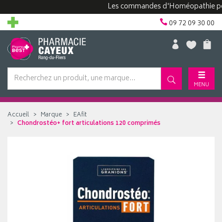
Les commandes d'Homéopathie peuvent 
09 72 09 30 00
MENU
Accueil
Marque
EAfit
Chondrostéo+ fort articulations 120 comprimés