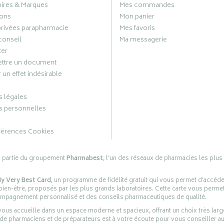
oires & Marques
Mes commandes
ons
Mon panier
privées parapharmacie
Mes favoris
conseil
Ma messagerie
ter
ttre un document
 un effet indésirable
 légales
 personnelles
férences Cookies
s partie du groupement
Pharmabest
, l’un des réseaux de pharmacies les plus
y Very Best Card
, un programme de fidélité gratuit qui vous permet d’accéd
en-être, proposés par les plus grands laboratoires. Cette carte vous permet
compagnement personnalisé et des conseils pharmaceutiques de qualité.
ous accueille dans un espace moderne et spacieux, offrant un choix très lar
 de pharmaciens et de préparateurs est à votre écoute pour vous conseiller au