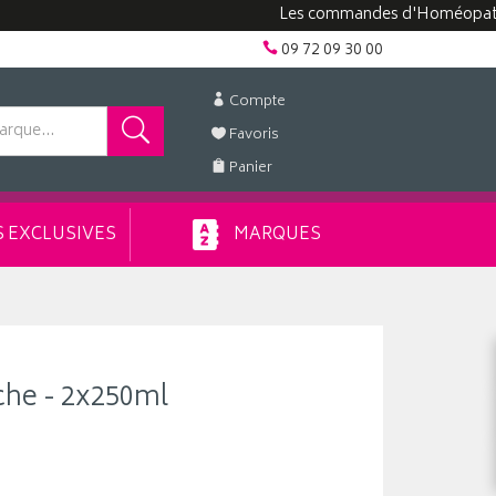
Les commandes d'Homéopathie peuv
09 72 09 30 00
Compte
Favoris
Panier
 EXCLUSIVES
MARQUES
che - 2x250ml