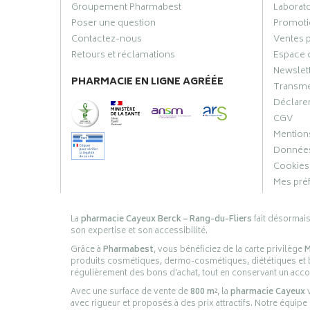
Groupement Pharmabest
Laborat
Poser une question
Promoti
Contactez-nous
Ventes 
Retours et réclamations
Espace 
Newslet
PHARMACIE EN LIGNE AGRÉÉE
Transme
Déclarer
CGV
Mentions
Données
Cookies
Mes pré
La
pharmacie Cayeux Berck – Rang-du-Fliers
fait désormai
son expertise et son accessibilité.
Grâce à
Pharmabest
, vous bénéficiez de la carte privilège
M
produits cosmétiques, dermo-cosmétiques, diététiques et bi
régulièrement des bons d’achat, tout en conservant un ac
Avec une surface de vente de
800 m²
, la
pharmacie Cayeux
v
avec rigueur et proposés à des prix attractifs. Notre équipe