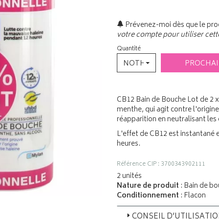
Prévenez-moi dès que le prod
votre compte pour utiliser cett
Quantité
NOTHING SELECTED
PROCHA
CB12 Bain de Bouche Lot de 2 x
menthe, qui agit contre l'origin
réapparition en neutralisant les
L'effet de CB12 est instantané 
heures.
Référence CIP : 3700343902111
2 unités
Nature de produit
: Bain de b
Conditionnement
: Flacon
CONSEIL D’UTILISATI