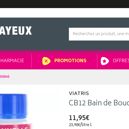
HARMACIE
OFFRES
PROMOTIONS
x250ml
VIATRIS
CB12 Bain de Bou
11,95€
23
,
90
€
/
litre
l.