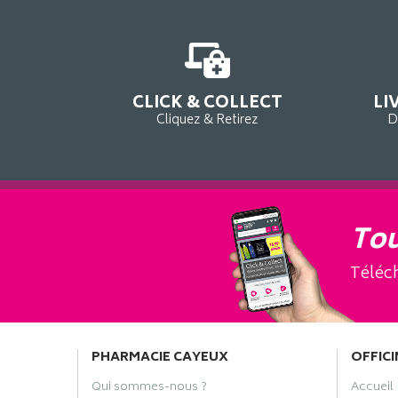
CLICK & COLLECT
LI
Cliquez & Retirez
D
Tou
Téléch
PHARMACIE CAYEUX
OFFICI
Qui sommes-nous ?
Accueil