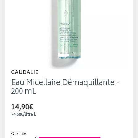
CAUDALIE
Eau Micellaire Démaquillante -
200 mL
14,90€
74
,
50
€
/
litre
l.
Quantité