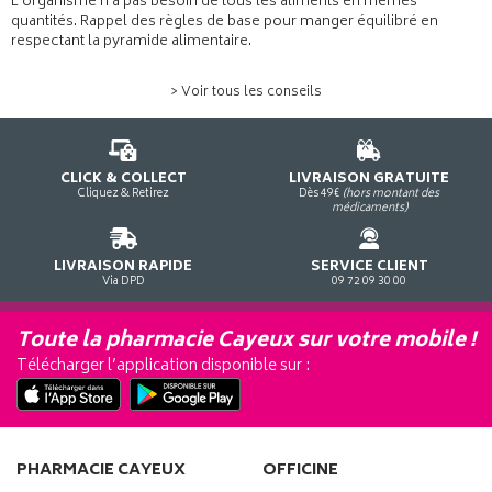
L'organisme n'a pas besoin de tous les aliments en mêmes
quantités. Rappel des règles de base pour manger équilibré en
respectant la pyramide alimentaire.
> Voir tous les conseils
CLICK & COLLECT
LIVRAISON GRATUITE
Cliquez & Retirez
Dès 49€
(hors montant des
médicaments)
LIVRAISON RAPIDE
SERVICE CLIENT
Via DPD
09 72 09 30 00
Toute la pharmacie Cayeux sur votre mobile !
Télécharger l’application disponible sur :
PHARMACIE CAYEUX
OFFICINE