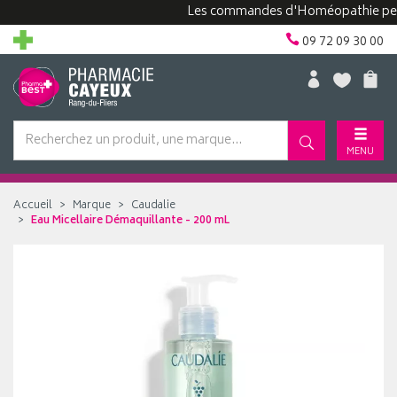
Les commandes d'Homéopathie peuvent 
09 72 09 30 00
MENU
Accueil
Marque
Caudalie
Eau Micellaire Démaquillante - 200 mL