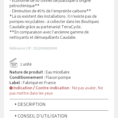
- Économie de 50 tonnes de plastique d’origine
pétrochimique**
- Diminution de 45% de l'empreinte carbone**
*Là où existent des installations. Il n'existe pas de
pompes recyclables : à collecter dans les Boutiques
Caudalie grâce au partenariat TerraCycle.
**En comparaison avec l’ancienne gamme de
nettoyants et démaquillants Caudalie.
Référence CIP : 3522930003090
1 unité
9M
Nature de produit
: Eau micellaire
Conditionnement
: Flacon pompe
Label
: Fabriqué en France
Indication / Contre-indication
: Ne pas avaler, Ne
pas mettre dans les yeux
DESCRIPTION
CONSEIL D'UTILISATION