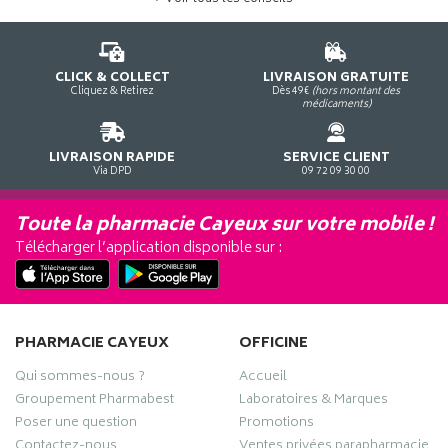
CLICK & COLLECT
LIVRAISON GRATUITE
Cliquez & Retirez
Dès 49€
(hors montant des
médicaments)
LIVRAISON RAPIDE
SERVICE CLIENT
Via DPD
09 72 09 30 00
Toute la pharmacie Cayeux sur votre mobile !
Télécharger l’application disponible sur :
PHARMACIE CAYEUX
OFFICINE
Qui sommes-nous ?
Accueil
Groupement Pharmabest
Laboratoires & Marques
Poser une question
Promotions
Contactez-nous
Ventes privées parapharmacie