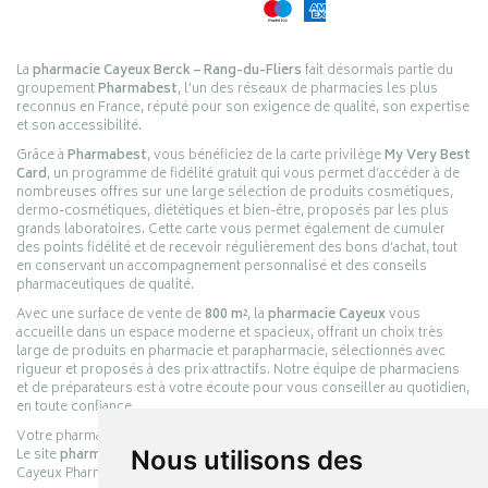
La
pharmacie Cayeux Berck – Rang-du-Fliers
fait désormais partie du
groupement
Pharmabest
, l’un des réseaux de pharmacies les plus
reconnus en France, réputé pour son exigence de qualité, son expertise
et son accessibilité.
Grâce à
Pharmabest
, vous bénéficiez de la carte privilège
My Very Best
Card
, un programme de fidélité gratuit qui vous permet d’accéder à de
nombreuses offres sur une large sélection de produits cosmétiques,
dermo-cosmétiques, diététiques et bien-être, proposés par les plus
grands laboratoires. Cette carte vous permet également de cumuler
des points fidélité et de recevoir régulièrement des bons d’achat, tout
en conservant un accompagnement personnalisé et des conseils
pharmaceutiques de qualité.
Avec une surface de vente de
800 m²
, la
pharmacie Cayeux
vous
accueille dans un espace moderne et spacieux, offrant un choix très
large de produits en pharmacie et parapharmacie, sélectionnés avec
rigueur et proposés à des prix attractifs. Notre équipe de pharmaciens
et de préparateurs est à votre écoute pour vous conseiller au quotidien,
en toute confiance.
Votre pharmacie en ligne :
pharmacie-cayeux.fr
Le site
pharmacie-cayeux.fr
est le prolongement digital de la pharmacie
Nous utilisons des
Cayeux Pharmabest Berck-sur-Mer – Rang-du-Fliers.