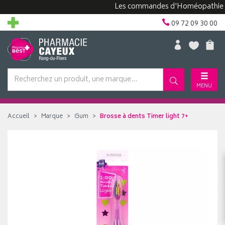
Les commandes d'Homéopathie peuven
09 72 09 30 00
MENU
Accueil
Marque
Gum
Brosse à dents Timer light 7+