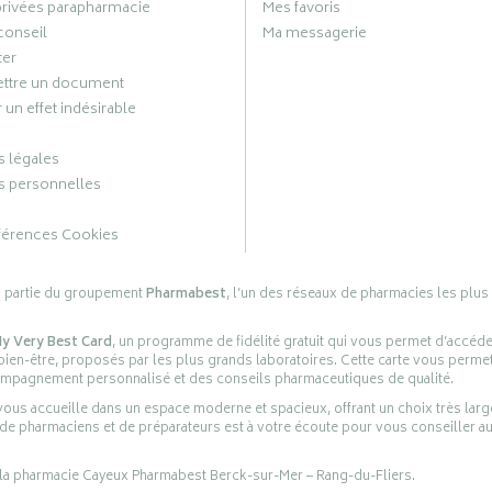
privées parapharmacie
Mes favoris
conseil
Ma messagerie
ter
ttre un document
 un effet indésirable
 légales
 personnelles
férences Cookies
s partie du groupement
Pharmabest
, l’un des réseaux de pharmacies les plus
y Very Best Card
, un programme de fidélité gratuit qui vous permet d’accéd
en-être, proposés par les plus grands laboratoires. Cette carte vous permet
compagnement personnalisé et des conseils pharmaceutiques de qualité.
ous accueille dans un espace moderne et spacieux, offrant un choix très lar
 de pharmaciens et de préparateurs est à votre écoute pour vous conseiller au
 la pharmacie Cayeux Pharmabest Berck-sur-Mer – Rang-du-Fliers.