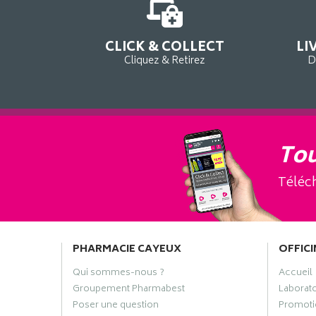
CLICK & COLLECT
LI
Cliquez & Retirez
D
Tou
Téléch
PHARMACIE CAYEUX
OFFICI
Qui sommes-nous ?
Accueil
Groupement Pharmabest
Laborat
Poser une question
Promoti