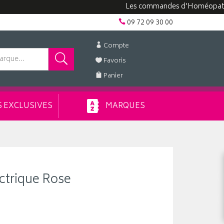
Les commandes d'Homéopathie peuv
09 72 09 30 00
Compte
Favoris
Panier
 EXCLUSIVES
MARQUES
ectrique Rose