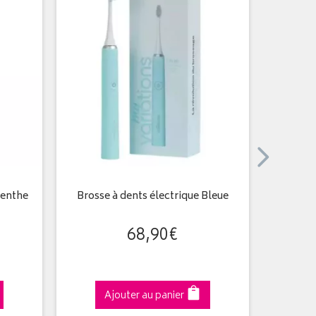
Menthe
Brosse à dents électrique Bleue
Brosse à
68
,
90
€
Ajouter au panier
A