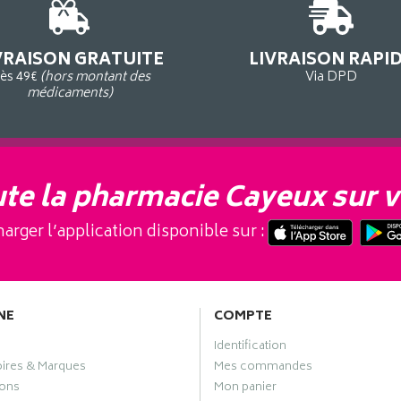
VRAISON GRATUITE
LIVRAISON RAPI
ès 49€
(hors montant des
Via DPD
médicaments)
te la pharmacie Cayeux sur v
arger l’application disponible sur :
NE
COMPTE
Identification
oires & Marques
Mes commandes
ons
Mon panier