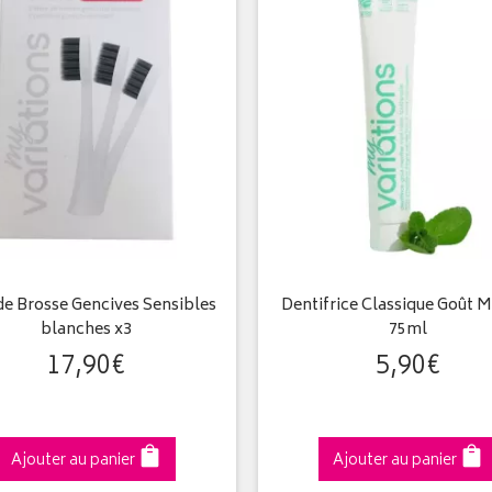
de Brosse Gencives Sensibles
Dentifrice Classique Goût 
blanches x3
75ml
17
,
90
€
5
,
90
€
Ajouter au panier
Ajouter au panier