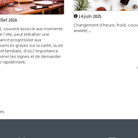
14 juin 2025
illet 2026
Changement d’heure, froid, couvr
l, souvent associé aux moments
anxiété,...
de l’été, peut entraîner une
ance progressive aux
ences graves sur la santé, la vie
 et familiale, d’où l’importance
pérer les signes et de demander
de rapidement.
tés