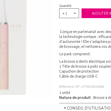
Quantité
× 1
AJOUTER 
Conçue en partenariat avec des
la technologie sonique : effica
d'autonomie ! Elle s'adaptera p
de brossage, et nettoiera vos d
Le pack comprend:
La brosse à dents électrique so
1 Tête de brosse à poils souple
Capuchon de protection
Câble de charge USB-C
Référence CIP : 3770018510040
1 unité
Nature de produit
: Brosse à d
CONSEIL D’UTILISATI