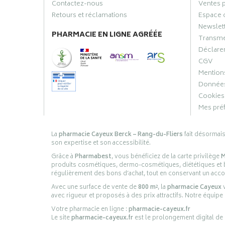
Contactez-nous
Ventes 
Retours et réclamations
Espace 
Newslet
PHARMACIE EN LIGNE AGRÉÉE
Transme
Déclarer
CGV
Mentions
Données
Cookies
Mes pré
La
pharmacie Cayeux Berck – Rang-du-Fliers
fait désormai
son expertise et son accessibilité.
Grâce à
Pharmabest
, vous bénéficiez de la carte privilège
M
produits cosmétiques, dermo-cosmétiques, diététiques et bi
régulièrement des bons d’achat, tout en conservant un ac
Avec une surface de vente de
800 m²
, la
pharmacie Cayeux
v
avec rigueur et proposés à des prix attractifs. Notre équipe
Votre pharmacie en ligne :
pharmacie-cayeux.fr
Le site
pharmacie-cayeux.fr
est le prolongement digital de