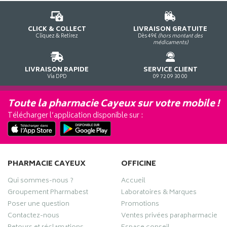
CLICK & COLLECT
LIVRAISON GRATUITE
Cliquez & Retirez
Dès 49€
(hors montant des
médicaments)
LIVRAISON RAPIDE
SERVICE CLIENT
Via DPD
09 72 09 30 00
Toute la pharmacie Cayeux sur votre mobile !
Télécharger l’application disponible sur :
PHARMACIE CAYEUX
OFFICINE
Qui sommes-nous ?
Accueil
Groupement Pharmabest
Laboratoires & Marques
Poser une question
Promotions
Contactez-nous
Ventes privées parapharmacie