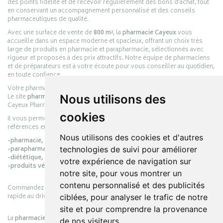
des points fidélité et de recevoir régulièrement des bons d’achat, tout
en conservant un accompagnement personnalisé et des conseils
pharmaceutiques de qualité.
Avec une surface de vente de
800 m²
, la
pharmacie Cayeux
vous
accueille dans un espace moderne et spacieux, offrant un choix très
large de produits en pharmacie et parapharmacie, sélectionnés avec
rigueur et proposés à des prix attractifs. Notre équipe de pharmaciens
et de préparateurs est à votre écoute pour vous conseiller au quotidien,
en toute confiance.
Votre pharmacie en ligne :
pharmacie-cayeux.fr
Le site
pharmacie-cayeux.fr
est le prolongement digital de la pharmacie
Nous utilisons des
Cayeux Pharmabest Berck-sur-Mer – Rang-du-Fliers.
cookies
Il vous permet de réaliser vos achats en ligne parmi des milliers de
références en :
Nous utilisons des cookies et d'autres
-pharmacie,
-parapharmacie,
technologies de suivi pour améliorer
-diététique,
votre expérience de navigation sur
-produits vétérinaires.
notre site, pour vous montrer un
contenu personnalisé et des publicités
Commandez simplement vos produits en ligne et choisissez le retrait
rapide au drive ou la livraison à domicile, en toute simplicité.
ciblées, pour analyser le trafic de notre
site et pour comprendre la provenance
La
pharmacie Cayeux
s’engage à vous offrir une expérience pratique,
de nos visiteurs.