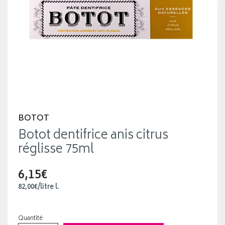
BOTOT
Botot dentifrice anis citrus
réglisse 75ml
6,15€
82
,
00
€
/
litre
l.
Quantité