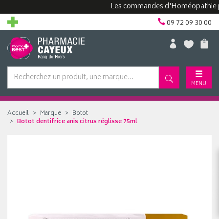
Les commandes d'Homéopathie peuven
09 72 09 30 00
MENU
Accueil
Marque
Botot
Botot dentifrice anis citrus réglisse 75ml