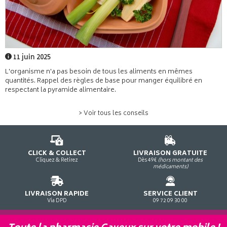
11 juin 2025
L'organisme n'a pas besoin de tous les aliments en mêmes
quantités. Rappel des règles de base pour manger équilibré en
respectant la pyramide alimentaire.
> Voir tous les conseils
CLICK & COLLECT
LIVRAISON GRATUITE
Cliquez & Retirez
Dès 49€
(hors montant des
médicaments)
LIVRAISON RAPIDE
SERVICE CLIENT
Via DPD
09 72 09 30 00