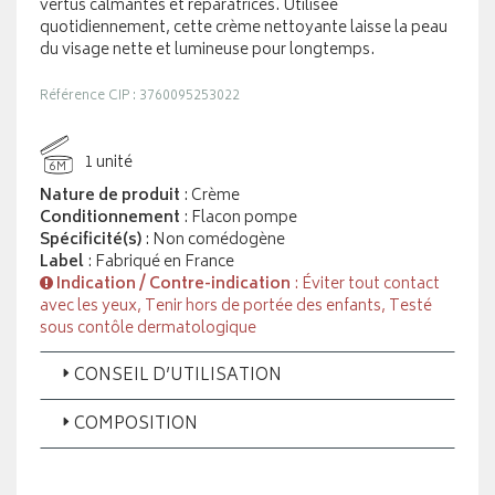
vertus calmantes et réparatrices. Utilisée
quotidiennement, cette crème nettoyante laisse la peau
du visage nette et lumineuse pour longtemps.
Référence CIP : 3760095253022
1 unité
6M
Nature de produit
: Crème
Conditionnement
: Flacon pompe
Spécificité(s)
: Non comédogène
Label
: Fabriqué en France
Indication / Contre-indication
: Éviter tout contact
avec les yeux, Tenir hors de portée des enfants, Testé
sous contôle dermatologique
CONSEIL D’UTILISATION
COMPOSITION