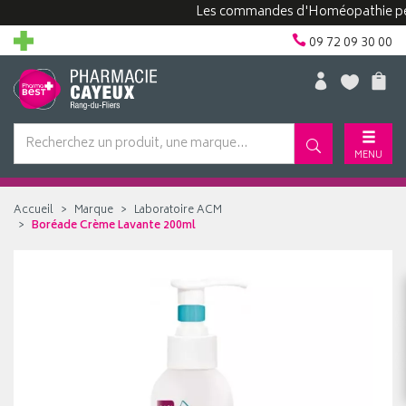
Les commandes d'Homéopathie peuvent 
09 72 09 30 00
MENU
Accueil
Marque
Laboratoire ACM
Boréade Crème Lavante 200ml