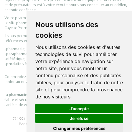
rigueur et proposés à des prix attractifs. Notre équipe de pharmaciens
et de préparateurs est à votre écoute pour vous conseiller au quotidien,
en toute confiance.
Votre pharmacie en ligne :
pharmacie-cayeux.fr
Le site
pharmacie-cayeux.fr
est le prolongement digital de la pharmacie
Nous utilisons des
Cayeux Pharmabest Berck-sur-Mer – Rang-du-Fliers.
cookies
Il vous permet de réaliser vos achats en ligne parmi des milliers de
références en :
Nous utilisons des cookies et d'autres
-pharmacie,
-parapharmacie,
technologies de suivi pour améliorer
-diététique,
votre expérience de navigation sur
-produits vétérinaires.
notre site, pour vous montrer un
contenu personnalisé et des publicités
Commandez simplement vos produits en ligne et choisissez le retrait
rapide au drive ou la livraison à domicile, en toute simplicité.
ciblées, pour analyser le trafic de notre
site et pour comprendre la provenance
La
pharmacie Cayeux
s’engage à vous offrir une expérience pratique,
de nos visiteurs.
fiable et sécurisée, en officine comme en ligne, au service de votre
santé et de votre bien-être.
J'accepte
© 1991-2026
PHARMACIE CAYEUX
– Tous droits réservés –
Je refuse
Page mise à jour le 03/08/2026 –
Pharmacie en ligne
Changer mes préférences
Apotekisto