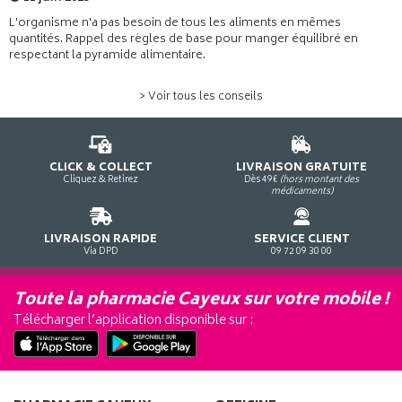
L'organisme n'a pas besoin de tous les aliments en mêmes
quantités. Rappel des règles de base pour manger équilibré en
respectant la pyramide alimentaire.
> Voir tous les conseils
CLICK & COLLECT
LIVRAISON GRATUITE
Cliquez & Retirez
Dès 49€
(hors montant des
médicaments)
LIVRAISON RAPIDE
SERVICE CLIENT
Via DPD
09 72 09 30 00
Toute la pharmacie Cayeux sur votre mobile !
Télécharger l’application disponible sur :