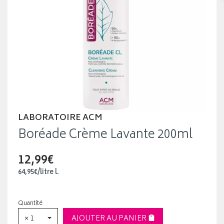
LABORATOIRE ACM
Boréade Crème Lavante 200ml
12,99€
64
,
95
€
/
litre
l.
Quantité
× 1
AJOUTER AU PANIER