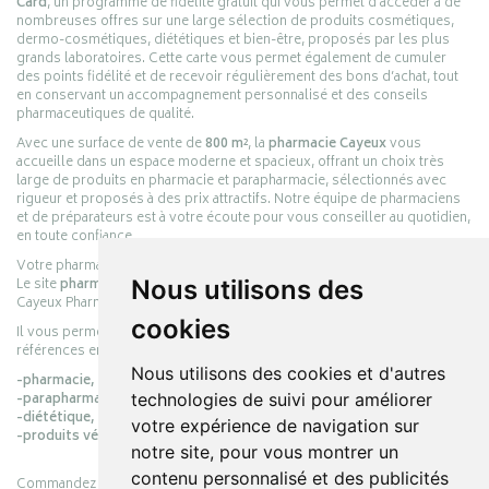
Card
, un programme de fidélité gratuit qui vous permet d’accéder à de
nombreuses offres sur une large sélection de produits cosmétiques,
dermo-cosmétiques, diététiques et bien-être, proposés par les plus
grands laboratoires. Cette carte vous permet également de cumuler
des points fidélité et de recevoir régulièrement des bons d’achat, tout
en conservant un accompagnement personnalisé et des conseils
pharmaceutiques de qualité.
Avec une surface de vente de
800 m²
, la
pharmacie Cayeux
vous
accueille dans un espace moderne et spacieux, offrant un choix très
large de produits en pharmacie et parapharmacie, sélectionnés avec
rigueur et proposés à des prix attractifs. Notre équipe de pharmaciens
et de préparateurs est à votre écoute pour vous conseiller au quotidien,
en toute confiance.
Votre pharmacie en ligne :
pharmacie-cayeux.fr
Le site
pharmacie-cayeux.fr
est le prolongement digital de la pharmacie
Nous utilisons des
Cayeux Pharmabest Berck-sur-Mer – Rang-du-Fliers.
cookies
Il vous permet de réaliser vos achats en ligne parmi des milliers de
références en :
Nous utilisons des cookies et d'autres
-pharmacie,
-parapharmacie,
technologies de suivi pour améliorer
-diététique,
votre expérience de navigation sur
-produits vétérinaires.
notre site, pour vous montrer un
contenu personnalisé et des publicités
Commandez simplement vos produits en ligne et choisissez le retrait