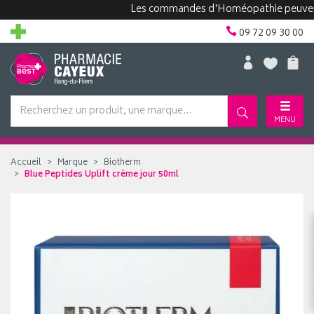
Les commandes d'Homéopathie peuvent pren
09 72 09 30 00
MENU
Accueil
Marque
Biotherm
Blue Peptides Uplift crème jour 50ml