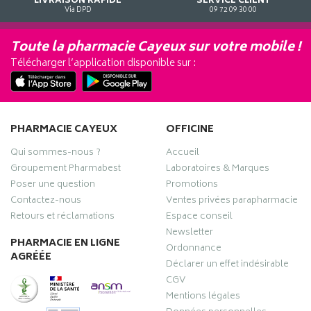
LIVRAISON RAPIDE
SERVICE CLIENT
Via DPD
09 72 09 30 00
Toute la pharmacie Cayeux sur votre mobile !
Télécharger l’application disponible sur :
PHARMACIE CAYEUX
OFFICINE
Qui sommes-nous ?
Accueil
Groupement Pharmabest
Laboratoires & Marques
Poser une question
Promotions
Contactez-nous
Ventes privées parapharmacie
Retours et réclamations
Espace conseil
Newsletter
PHARMACIE EN LIGNE
Ordonnance
AGRÉÉE
Déclarer un effet indésirable
CGV
Mentions légales