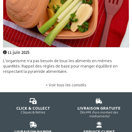
11 juin 2025
L'organisme n'a pas besoin de tous les aliments en mêmes
quantités. Rappel des règles de base pour manger équilibré en
respectant la pyramide alimentaire.
> Voir tous les conseils
CLICK & COLLECT
LIVRAISON GRATUITE
Cliquez & Retirez
Dès 49€
(hors montant des
médicaments)