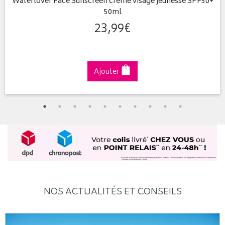
Waterlover Face Sunscreen crème visage jeunesse SPF50+
50ml
23
,
99
€
Ajouter
NOS ACTUALITÉS ET CONSEILS