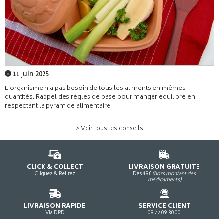
11 juin 2025
L'organisme n'a pas besoin de tous les aliments en mêmes
quantités. Rappel des règles de base pour manger équilibré en
respectant la pyramide alimentaire.
> Voir tous les conseils
CLICK & COLLECT
LIVRAISON GRATUITE
Cliquez & Retirez
Dès 49€
(hors montant des
médicaments)
LIVRAISON RAPIDE
SERVICE CLIENT
Via DPD
09 72 09 30 00