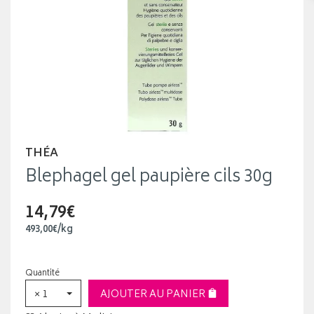
THÉA
Blephagel gel paupière cils 30g
14,79€
493
,
00
€
/kg
Quantité
× 1
AJOUTER AU PANIER