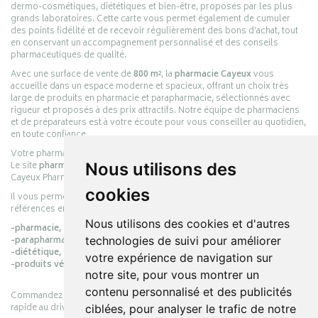
dermo-cosmétiques, diététiques et bien-être, proposés par les plus
grands laboratoires. Cette carte vous permet également de cumuler
des points fidélité et de recevoir régulièrement des bons d’achat, tout
en conservant un accompagnement personnalisé et des conseils
pharmaceutiques de qualité.
Avec une surface de vente de
800 m²
, la
pharmacie Cayeux
vous
accueille dans un espace moderne et spacieux, offrant un choix très
large de produits en pharmacie et parapharmacie, sélectionnés avec
rigueur et proposés à des prix attractifs. Notre équipe de pharmaciens
et de préparateurs est à votre écoute pour vous conseiller au quotidien,
en toute confiance.
Votre pharmacie en ligne :
pharmacie-cayeux.fr
Le site
pharmacie-cayeux.fr
est le prolongement digital de la pharmacie
Nous utilisons des
Cayeux Pharmabest Berck-sur-Mer – Rang-du-Fliers.
cookies
Il vous permet de réaliser vos achats en ligne parmi des milliers de
références en :
Nous utilisons des cookies et d'autres
-pharmacie,
-parapharmacie,
technologies de suivi pour améliorer
-diététique,
votre expérience de navigation sur
-produits vétérinaires.
notre site, pour vous montrer un
contenu personnalisé et des publicités
Commandez simplement vos produits en ligne et choisissez le retrait
rapide au drive ou la livraison à domicile, en toute simplicité.
ciblées, pour analyser le trafic de notre