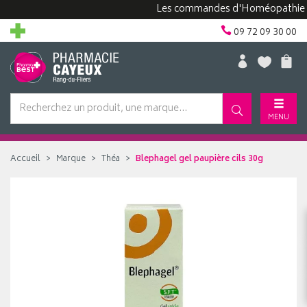
Les commandes d'Homéopathie peuven
09 72 09 30 00
MENU
Accueil
Marque
Théa
Blephagel gel paupière cils 30g