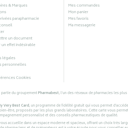
oires & Marques
Mes commandes
ons
Mon panier
privées parapharmacie
Mes favoris
conseil
Ma messagerie
ter
ttre un document
 un effet indésirable
 légales
 personnelles
férences Cookies
s partie du groupement
Pharmabest
, l’un des réseaux de pharmacies les plus
y Very Best Card
, un programme de fidélité gratuit qui vous permet d’accéd
en-être, proposés par les plus grands laboratoires. Cette carte vous permet
compagnement personnalisé et des conseils pharmaceutiques de qualité.
ous accueille dans un espace moderne et spacieux, offrant un choix très lar