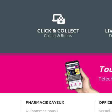
CLICK & COLLECT
LI
Cliquez & Retirez
D
Tou
Téléch
PHARMACIE CAYEUX
OFFICI
Qui sommes-nous ?
Accueil