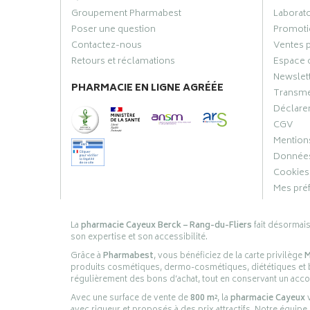
Groupement Pharmabest
Laborat
Poser une question
Promoti
Contactez-nous
Ventes 
Retours et réclamations
Espace 
Newslet
PHARMACIE EN LIGNE AGRÉÉE
Transme
Déclarer
CGV
Mentions
Données
Cookies
Mes pré
La
pharmacie Cayeux Berck – Rang-du-Fliers
fait désormai
son expertise et son accessibilité.
Grâce à
Pharmabest
, vous bénéficiez de la carte privilège
M
produits cosmétiques, dermo-cosmétiques, diététiques et bi
régulièrement des bons d’achat, tout en conservant un ac
Avec une surface de vente de
800 m²
, la
pharmacie Cayeux
v