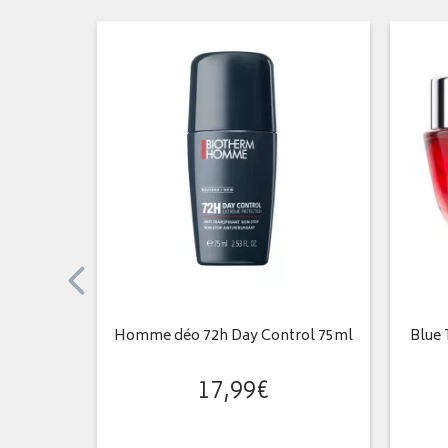
entiels
Homme déo 72h Day Control 75ml
Blue 
isage &…
17
,
99
€
€