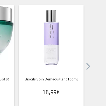
Spf30
Biocils Soin Démaquillant 100ml
Biosour
18
,
99
€