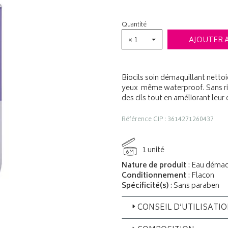
Quantité
× 1
AJOUTER 
Biocils soin démaquillant netto
yeux même waterproof. Sans rinça
des cils tout en améliorant leur 
Référence CIP : 3614271260437
1 unité
6M
Nature de produit
: Eau démaq
Conditionnement
: Flacon
Spécificité(s)
: Sans paraben
CONSEIL D’UTILISATI