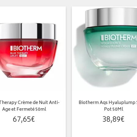
Therapy Crème de Nuit Anti-
Biotherm Aqs Hyaluplump 
Age et Fermeté 50ml
Pot 50Ml
67
,
65
€
38
,
89
€