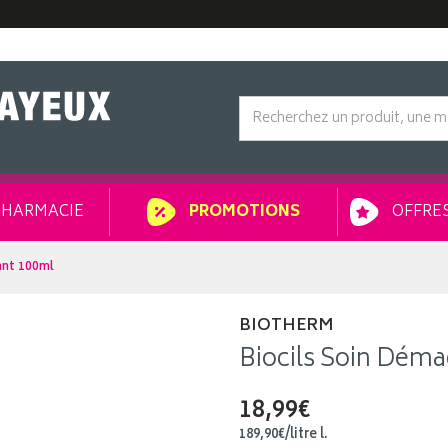
HARMACIE
OFFRES
PROMOTIONS
ant 100ml
BIOTHERM
Biocils Soin Déma
18,99€
189
,
90
€
/
litre
l.