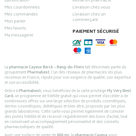
Identification
Retrait en pharmacie
Mes coordonnées
Livraison chez vous
Mes commandes
Livraison chez un
commerçant
Mon panier
Mes favoris
PAIEMENT SÉCURISÉ
Ma messagerie
La
pharmacie Cayeux Berck – Rang-du-Fliers
fait désormais partie du
groupement
Pharmabest
, l’un des réseaux de pharmacies les plus
reconnus en France, réputé pour son exigence de qualité, son expertise
et son accessibilité.
Grâce à
Pharmabest
, vous bénéficiez de la carte privilège
My Very Best
Card
, un programme de fidélité gratuit qui vous permet d’accéder à de
nombreuses offres sur une large sélection de produits cosmétiques,
dermo-cosmétiques, diététiques et bien-être, proposés par les plus
grands laboratoires. Cette carte vous permet également de cumuler
des points fidélité et de recevoir régulièrement des bons d’achat, tout
en conservant un accompagnement personnalisé et des conseils
pharmaceutiques de qualité.
Avec une surface de vente de
800 m²
, la
pharmacie Cayeux
vous