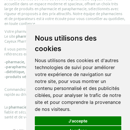
accueille dans un espace moderne et spacieux, offrant un choix très
large de produits en pharmacie et parapharmacie, sélectionnés avec
rigueur et proposés à des prix attractifs. Notre équipe de pharmaciens
et de préparateurs est à votre écoute pour vous conseiller au quotidien,
en toute confiance.
Votre pharmacie en ligne :
pharmacie-cayeux.fr
Nous utilisons des
Le site
pharmacie-cayeux.fr
est le prolongement digital de la pharmacie
Cayeux Pharmabest Berck-sur-Mer – Rang-du-Fliers.
cookies
Il vous permet de réaliser vos achats en ligne parmi des milliers de
références en :
Nous utilisons des cookies et d'autres
-pharmacie,
technologies de suivi pour améliorer
-parapharmacie,
-diététique,
votre expérience de navigation sur
-produits vétérinaires.
notre site, pour vous montrer un
contenu personnalisé et des publicités
Commandez simplement vos produits en ligne et choisissez le retrait
rapide au drive ou la livraison à domicile, en toute simplicité.
ciblées, pour analyser le trafic de notre
site et pour comprendre la provenance
La
pharmacie Cayeux
s’engage à vous offrir une expérience pratique,
de nos visiteurs.
fiable et sécurisée, en officine comme en ligne, au service de votre
santé et de votre bien-être.
J'accepte