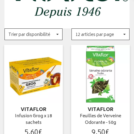
Trier par disponibilité
12 articles par page
VITAFLOR
VITAFLOR
Infusion Grog x 18
Feuilles de Verveine
sachets
Odorante - 50g
5
,
60
€
9
,
50
€