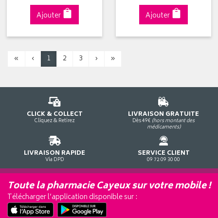
Ajouter
Ajouter
«
‹
1
2
3
›
»
CLICK & COLLECT
LIVRAISON GRATUITE
Cliquez & Retirez
Dès 49€
(hors montant des
médicaments)
LIVRAISON RAPIDE
SERVICE CLIENT
Via DPD
09 72 09 30 00
Toute la pharmacie Cayeux sur votre mobile !
Télécharger l’application disponible sur :