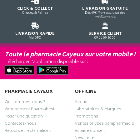
CLICK & COLLECT
LIVRAISON GRATUITE
Cliquez & Retirez
Dès 49€
(hors montant des
médicaments)
LIVRAISON RAPIDE
SERVICE CLIENT
Via DPD
09 72 09 30 00
Toute la pharmacie Cayeux sur votre mobile !
Télécharger l’application disponible sur :
PHARMACIE CAYEUX
OFFICINE
Qui sommes-nous ?
Accueil
Groupement Pharmabest
Laboratoires & Marques
Poser une question
Promotions
Contactez-nous
Ventes privées parapharmacie
Retours et réclamations
Espace conseil
Newsletter