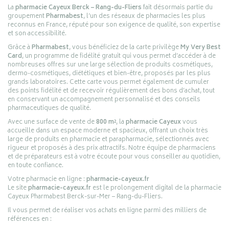
La
pharmacie Cayeux Berck – Rang-du-Fliers
fait désormais partie du
groupement
Pharmabest
, l’un des réseaux de pharmacies les plus
reconnus en France, réputé pour son exigence de qualité, son expertise
et son accessibilité.
Grâce à
Pharmabest
, vous bénéficiez de la carte privilège
My Very Best
Card
, un programme de fidélité gratuit qui vous permet d’accéder à de
nombreuses offres sur une large sélection de produits cosmétiques,
dermo-cosmétiques, diététiques et bien-être, proposés par les plus
grands laboratoires. Cette carte vous permet également de cumuler
des points fidélité et de recevoir régulièrement des bons d’achat, tout
en conservant un accompagnement personnalisé et des conseils
pharmaceutiques de qualité.
Avec une surface de vente de
800 m²
, la
pharmacie Cayeux
vous
accueille dans un espace moderne et spacieux, offrant un choix très
large de produits en pharmacie et parapharmacie, sélectionnés avec
rigueur et proposés à des prix attractifs. Notre équipe de pharmaciens
et de préparateurs est à votre écoute pour vous conseiller au quotidien,
en toute confiance.
Votre pharmacie en ligne :
pharmacie-cayeux.fr
Le site
pharmacie-cayeux.fr
est le prolongement digital de la pharmacie
Cayeux Pharmabest Berck-sur-Mer – Rang-du-Fliers.
Il vous permet de réaliser vos achats en ligne parmi des milliers de
références en :