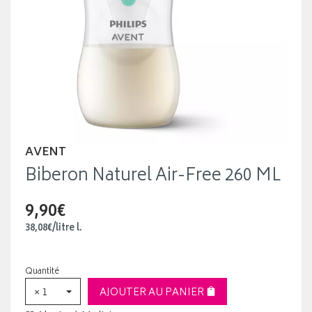
AVENT
Biberon Naturel Air-Free 260 ML
9,90€
38
,
08
€
/
litre
l.
Quantité
× 1
AJOUTER AU PANIER