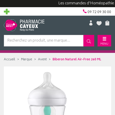
Les commandes d'Homéopathie peuven
09 72 09 30 00
MENU
Accueil
Marque
Avent
Biberon Naturel Air-Free 260 ML