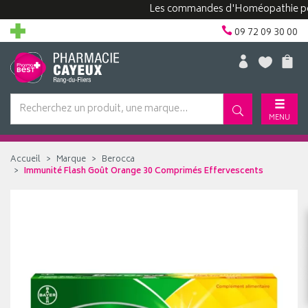
Les commandes d'Homéopathie peuvent
09 72 09 30 00
MENU
Accueil
Marque
Berocca
Immunité Flash Goût Orange 30 Comprimés Effervescents