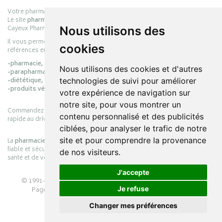
Votre pharmacie en ligne :
pharmacie-cayeux.fr
Le site
pharmacie-cayeux.fr
est le prolongement digital de la pharmacie
Cayeux Pharmabest Berck-sur-Mer – Rang-du-Fliers.
Nous utilisons des
Il vous permet de réaliser vos achats en ligne parmi des milliers de
cookies
références en :
-pharmacie,
Nous utilisons des cookies et d'autres
-parapharmacie,
-diététique,
technologies de suivi pour améliorer
-produits vétérinaires.
votre expérience de navigation sur
notre site, pour vous montrer un
Commandez simplement vos produits en ligne et choisissez le retrait
contenu personnalisé et des publicités
rapide au drive ou la livraison à domicile, en toute simplicité.
ciblées, pour analyser le trafic de notre
site et pour comprendre la provenance
La
pharmacie Cayeux
s’engage à vous offrir une expérience pratique,
fiable et sécurisée, en officine comme en ligne, au service de votre
de nos visiteurs.
santé et de votre bien-être.
J'accepte
© 1991-2026
PHARMACIE CAYEUX
– Tous droits réservés –
Je refuse
Page mise à jour le 03/08/2026 –
Pharmacie en ligne
Apotekisto
Changer mes préférences