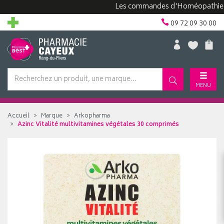
Les commandes d'Homéopathie peuve
09 72 09 30 00
MENU
Accueil
Marque
Arkopharma
Azinc Vitalité multivitamines végétales 30 comprimés