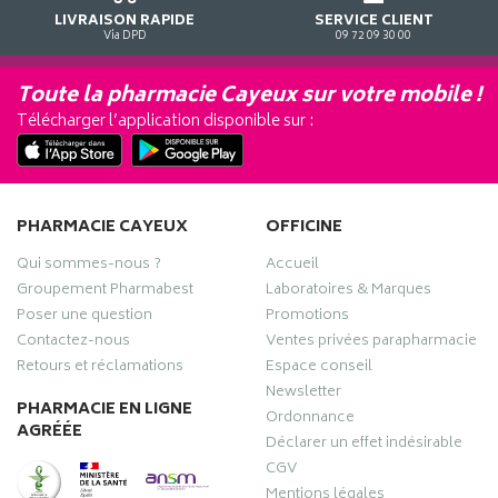
LIVRAISON RAPIDE
SERVICE CLIENT
Via DPD
09 72 09 30 00
Toute la pharmacie Cayeux sur votre mobile !
Télécharger l’application disponible sur :
PHARMACIE CAYEUX
OFFICINE
Qui sommes-nous ?
Accueil
Groupement Pharmabest
Laboratoires & Marques
Poser une question
Promotions
Contactez-nous
Ventes privées parapharmacie
Retours et réclamations
Espace conseil
Newsletter
PHARMACIE EN LIGNE
Ordonnance
AGRÉÉE
Déclarer un effet indésirable
CGV
Mentions légales