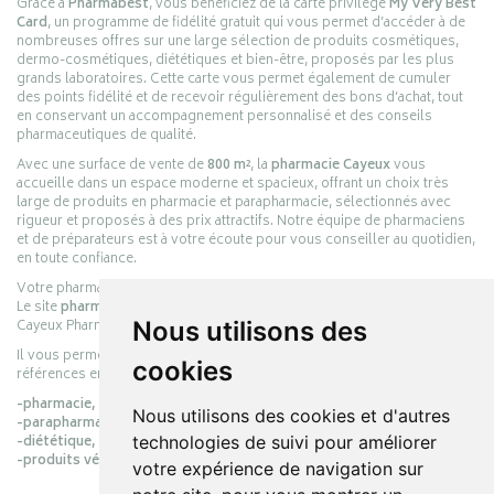
Grâce à
Pharmabest
, vous bénéficiez de la carte privilège
My Very Best
Card
, un programme de fidélité gratuit qui vous permet d’accéder à de
nombreuses offres sur une large sélection de produits cosmétiques,
dermo-cosmétiques, diététiques et bien-être, proposés par les plus
grands laboratoires. Cette carte vous permet également de cumuler
des points fidélité et de recevoir régulièrement des bons d’achat, tout
en conservant un accompagnement personnalisé et des conseils
pharmaceutiques de qualité.
Avec une surface de vente de
800 m²
, la
pharmacie Cayeux
vous
accueille dans un espace moderne et spacieux, offrant un choix très
large de produits en pharmacie et parapharmacie, sélectionnés avec
rigueur et proposés à des prix attractifs. Notre équipe de pharmaciens
et de préparateurs est à votre écoute pour vous conseiller au quotidien,
en toute confiance.
Votre pharmacie en ligne :
pharmacie-cayeux.fr
Le site
pharmacie-cayeux.fr
est le prolongement digital de la pharmacie
Cayeux Pharmabest Berck-sur-Mer – Rang-du-Fliers.
Nous utilisons des
Il vous permet de réaliser vos achats en ligne parmi des milliers de
cookies
références en :
-pharmacie,
Nous utilisons des cookies et d'autres
-parapharmacie,
-diététique,
technologies de suivi pour améliorer
-produits vétérinaires.
votre expérience de navigation sur