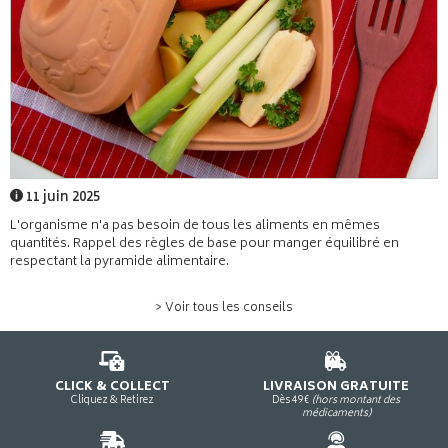
11 juin 2025
L'organisme n'a pas besoin de tous les aliments en mêmes
quantités. Rappel des règles de base pour manger équilibré en
respectant la pyramide alimentaire.
> Voir tous les conseils
CLICK & COLLECT
LIVRAISON GRATUITE
Cliquez & Retirez
Dès 49€
(hors montant des
médicaments)