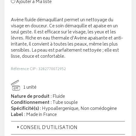
Ajouter à Ma liste
Avène fluide démaquillant permet un nettoyage du
visage en douceur. Ce soin démaquille et apaise en un
seul geste. Il est efficace sur le visage, les yeux et les
lèvres. Riche en eau thermale d'Avène apaisante et anti-
irritante, il convient à toutes les peaux, même les plus
sensibles. La peau est parfaitement nettoyée ; elle est
lisse, douce et confortable.
Référence CIP : 3282770072952
1 unité
6M
Nature de produit
: Fluide
Conditionnement
: Tube souple
Spécificité(s)
: Hypoallergenique, Non comédogène
Label
: Made in France
CONSEIL D’UTILISATION