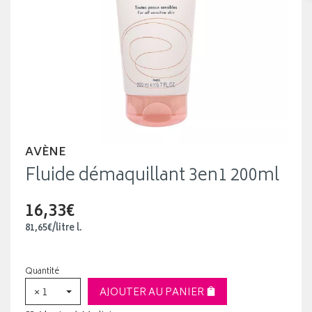
AVÈNE
Fluide démaquillant 3en1 200ml
16,33€
81
,
65
€
/
litre
l.
Quantité
× 1
AJOUTER AU PANIER