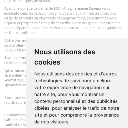
pharmaceutiques de qualité.
Avec une surface de vente de
800 m²
, la
pharmacie Cayeux
vous
accueille dans un espace moderne et spacieux, offrant un choix très
large de produits en pharmacie et parapharmacie, sélectionnés avec
rigueur et proposés à des prix attractifs. Notre équipe de pharmaciens
et de préparateurs est à votre écoute pour vous conseiller au quotidien,
en toute confiance.
Votre pharmacie en ligne :
pharmacie-cayeux.fr
Le site
pharmacie-cayeux.fr
est le prolongement digital de la pharmacie
Cayeux Pharmabest Berck-sur-Mer – Rang-du-Fliers.
Nous utilisons des
Il vous permet de réaliser vos achats en ligne parmi des milliers de
cookies
références en :
-pharmacie,
Nous utilisons des cookies et d'autres
-parapharmacie,
-diététique,
technologies de suivi pour améliorer
-produits vétérinaires.
votre expérience de navigation sur
notre site, pour vous montrer un
Commandez simplement vos produits en ligne et choisissez le retrait
contenu personnalisé et des publicités
rapide au drive ou la livraison à domicile, en toute simplicité.
ciblées, pour analyser le trafic de notre
site et pour comprendre la provenance
La
pharmacie Cayeux
s’engage à vous offrir une expérience pratique,
fiable et sécurisée, en officine comme en ligne, au service de votre
de nos visiteurs.
santé et de votre bien-être.