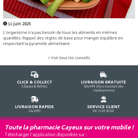
11 juin 2025
L'organisme n'a pas besoin de tous les aliments en mêmes
quantités. Rappel des règles de base pour manger équilibré en
respectant la pyramide alimentaire.
> Voir tous les conseils
CLICK & COLLECT
LIVRAISON GRATUITE
Cliquez & Retirez
Dès 49€
(hors montant des
médicaments)
LIVRAISON RAPIDE
SERVICE CLIENT
Via DPD
09 72 09 30 00
Toute la pharmacie Cayeux sur votre mobile !
Télécharger l’application disponible sur :