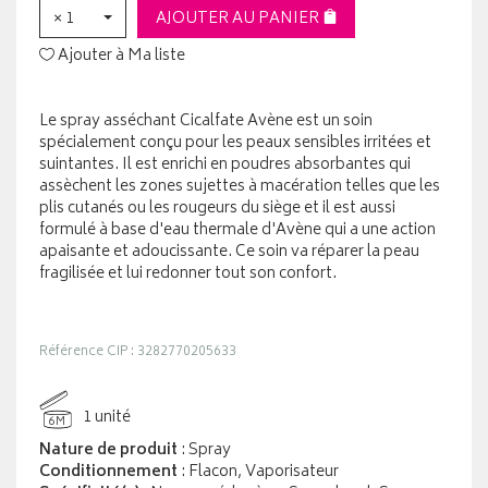
× 1
AJOUTER AU PANIER
Ajouter à Ma liste
Le spray asséchant Cicalfate Avène est un soin
spécialement conçu pour les peaux sensibles irritées et
suintantes. Il est enrichi en poudres absorbantes qui
assèchent les zones sujettes à macération telles que les
plis cutanés ou les rougeurs du siège et il est aussi
formulé à base d'eau thermale d'Avène qui a une action
apaisante et adoucissante. Ce soin va réparer la peau
fragilisée et lui redonner tout son confort.
Référence CIP : 3282770205633
1 unité
6M
Nature de produit
: Spray
Conditionnement
: Flacon, Vaporisateur