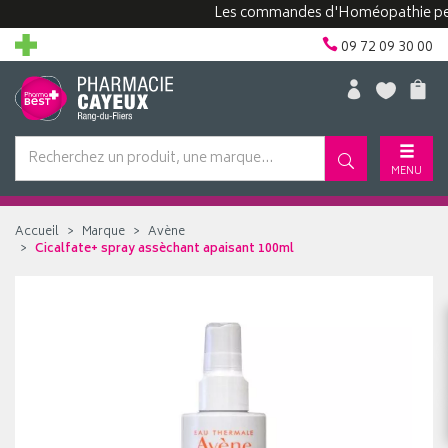
Les commandes d'Homéopathie peuvent 
09 72 09 30 00
MENU
Accueil
Marque
Avène
Cicalfate+ spray assèchant apaisant 100ml