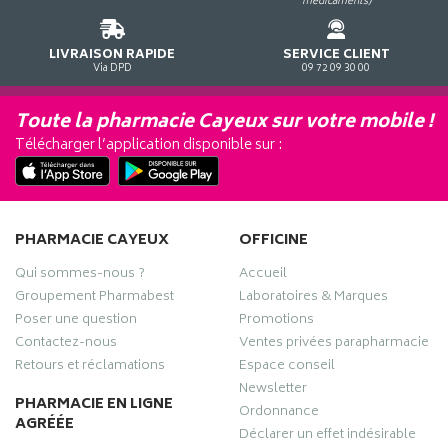
médicaments)
LIVRAISON RAPIDE
SERVICE CLIENT
Via DPD
09 72 09 30 00
Toute la pharmacie Cayeux sur votre mobile !
Télécharger l’application disponible sur :
PHARMACIE CAYEUX
OFFICINE
Qui sommes-nous ?
Accueil
Groupement Pharmabest
Laboratoires & Marques
Poser une question
Promotions
Contactez-nous
Ventes privées parapharmacie
Retours et réclamations
Espace conseil
Newsletter
PHARMACIE EN LIGNE
Ordonnance
AGRÉÉE
Déclarer un effet indésirable