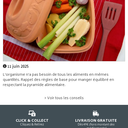
11 juin 2025
L'organisme n'a pas besoin de tous les aliments en mêmes
quantités. Rappel des règles de base pour manger équilibré en
respectant la pyramide alimentaire.
> Voir tous les conseils
CLICK & COLLECT
LIVRAISON GRATUITE
Cliquez & Retirez
Dès 49€
(hors montant des