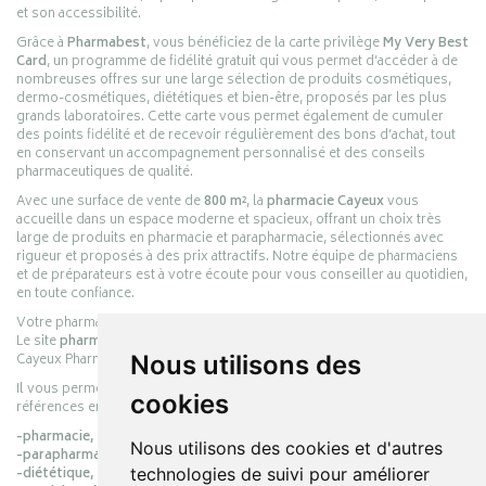
et son accessibilité.
Grâce à
Pharmabest
, vous bénéficiez de la carte privilège
My Very Best
Card
, un programme de fidélité gratuit qui vous permet d’accéder à de
nombreuses offres sur une large sélection de produits cosmétiques,
dermo-cosmétiques, diététiques et bien-être, proposés par les plus
grands laboratoires. Cette carte vous permet également de cumuler
des points fidélité et de recevoir régulièrement des bons d’achat, tout
en conservant un accompagnement personnalisé et des conseils
pharmaceutiques de qualité.
Avec une surface de vente de
800 m²
, la
pharmacie Cayeux
vous
accueille dans un espace moderne et spacieux, offrant un choix très
large de produits en pharmacie et parapharmacie, sélectionnés avec
rigueur et proposés à des prix attractifs. Notre équipe de pharmaciens
et de préparateurs est à votre écoute pour vous conseiller au quotidien,
en toute confiance.
Votre pharmacie en ligne :
pharmacie-cayeux.fr
Le site
pharmacie-cayeux.fr
est le prolongement digital de la pharmacie
Cayeux Pharmabest Berck-sur-Mer – Rang-du-Fliers.
Nous utilisons des
Il vous permet de réaliser vos achats en ligne parmi des milliers de
cookies
références en :
-pharmacie,
Nous utilisons des cookies et d'autres
-parapharmacie,
-diététique,
technologies de suivi pour améliorer